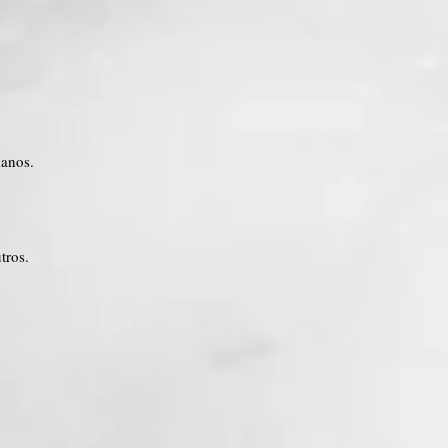
manos.
utros.