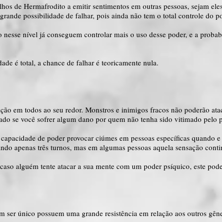
filhos de Hermafrodito a emitir sentimentos em outras pessoas, sejam ele
rande possibilidade de falhar, pois ainda não tem o total controle do p
o nesse nível já conseguem controlar mais o uso desse poder, e a probab
dade é total, a chance de falhar é teoricamente nula.
ação em todos ao seu redor. Monstros e inimigos fracos não poderão ata
ulado se você sofrer algum dano por quem não tenha sido vitimado pelo 
a capacidade de poder provocar ciúmes em pessoas específicas quando
ndo apenas três turnos, mas em algumas pessoas aquela sensação conti
, caso alguém tente atacar a sua mente com um poder psíquico, este pode
m ser único possuem uma grande resistência em relação aos outros gêne