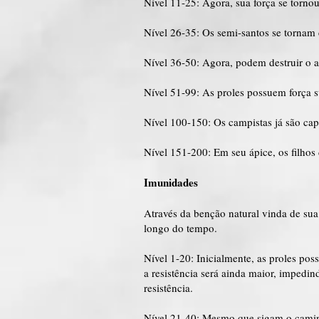
Nível 11-25: Agora, sua força se tornou
Nível 26-35: Os semi-santos se tornam
Nível 36-50: Agora, podem destruir o
Nível 51-99: As proles possuem força s
Nível 100-150: Os campistas já são cap
Nível 151-200: Em seu ápice, os filhos
Imunidades
Através da benção natural vinda de su
longo do tempo.
Nível 1-20: Inicialmente, as proles po
a resistência será ainda maior, imped
resistência.
Nível 21-40: Mesmo que sigam o caminh