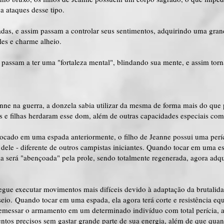
a ataques desse tipo.
adas, e assim passam a controlar seus sentimentos, adquirindo uma grand
les e charme alheio.
a passam a ter uma "fortaleza mental", blindando sua mente, e assim torn
nne na guerra, a donzela sabia utilizar da mesma de forma mais do que 
os e filhas herdaram esse dom, além de outras capacidades especiais com
ocado em uma espada anteriormente, o filho de Jeanne possui uma perí
 dele - diferente de outros campistas iniciantes. Quando tocar em uma 
la será "abençoada" pela prole, sendo totalmente regenerada, agora adqu
egue executar movimentos mais difíceis devido à adaptação da brutal
seio. Quando tocar em uma espada, ela agora terá corte e resistência e
emessar o armamento em um determinado indivíduo com total perícia, al
ntos precisos sem gastar grande parte de sua energia, além de que qua