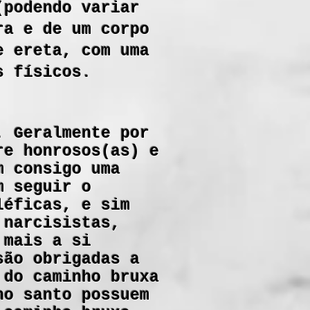
(podendo variar
ra e de um corpo
e ereta, com uma
s físicos.
. Geralmente por
re honrosos(as) e
m consigo uma
m seguir o
léficas, e sim
 narcisistas,
 mais a si
são obrigadas a
 do caminho bruxa
ho santo possuem