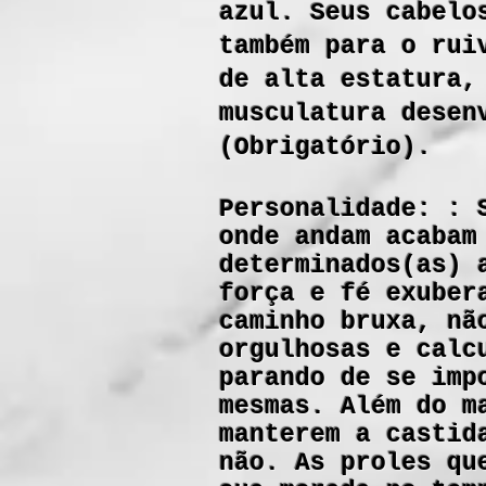
azul. Seus cabelo
também para o rui
de alta estatura,
musculatura desen
(Obrigatório).
Personalidade: : 
onde andam acabam
determinados(as) 
força e fé exuber
caminho bruxa, nã
orgulhosas e calc
parando de se imp
mesmas. Além do m
manterem a castid
não. As proles qu