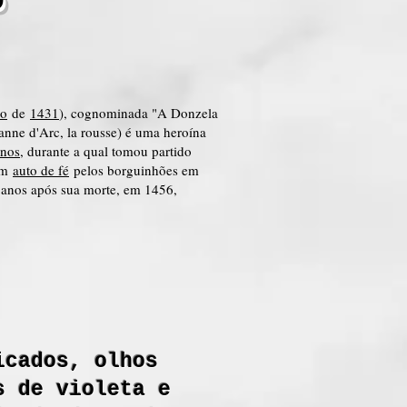
io
de
1431
), cognominada "A Donzela
anne d'Arc, la rousse) é uma heroína
Anos
, durante a qual tomou partido
 um
auto de fé
pelos borguinhões em
5 anos após sua morte, em 1456,
icados, olhos
s de violeta e