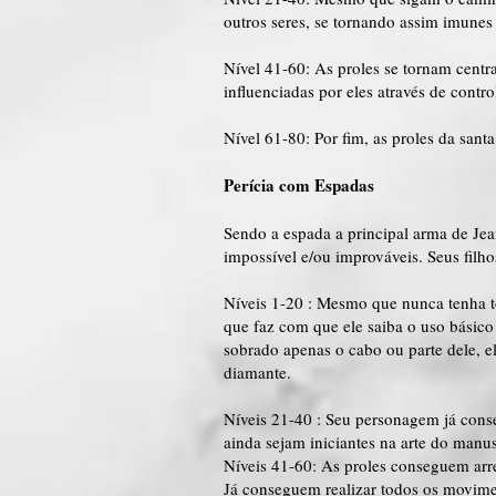
outros seres, se tornando assim imunes 
Nível 41-60: As proles se tornam centr
influenciadas por eles através de contro
Nível 61-80: Por fim, as proles da sant
Perícia com Espadas
Sendo a espada a principal arma de Jea
impossível e/ou improváveis. Seus filh
Níveis 1-20 : Mesmo que nunca tenha t
que faz com que ele saiba o uso básico
sobrado apenas o cabo ou parte dele, e
diamante.
Níveis 21-40 : Seu personagem já cons
ainda sejam iniciantes na arte do manu
Níveis 41-60: As proles conseguem arr
Já conseguem realizar todos os movime