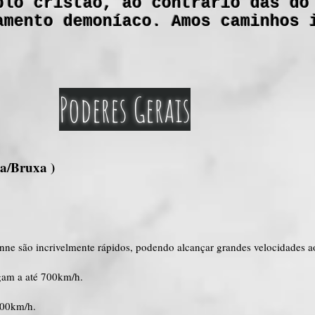
plo cristão, ao contrario das do
amento demoníaco. Amos caminhos 
Poderes Gerais
ta/Bruxa )
anne são incrivelmente rápidos, podendo alcançar grandes velocidades ao
egam a até 700km/h.
400km/h.