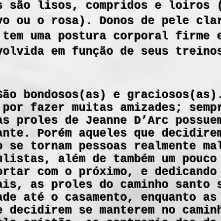
s são lisos, compridos e loiros 
vo ou o rosa). Donos de pele cla
 tem uma postura corporal firme 
volvida em função de seus treino
São bondosos(as) e graciosos(as)
 por fazer muitas amizades; semp
as proles de Jeanne D’Arc possue
ante. Porém aqueles que decidire
o se tornam pessoas realmente ma
ulistas, além de também um pouco
ortar com o próximo, e dedicando
ais, as proles do caminho santo 
ade até o casamento, enquanto as
e decidirem se manterem no camin