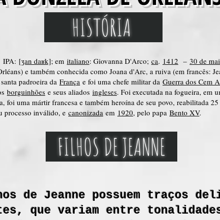
HISTÓRIA
, IPA:
[ʒan daʁk]
; em
italiano
: Giovanna D'Arco;
ca
.
1412
–
30 de ma
'Orléans) e também conhecida como Joana d'Arc, a ruiva (em francês: Je
a santa padroeira da
França
e foi uma chefe militar da
Guerra dos Cem 
 os
borguinhões
e seus aliados
ingleses
. Foi executada na fogueira, em
, foi uma mártir francesa e também heroína de seu povo, reabilitada 2
eu processo inválido, e
canonizada
em
1920
, pelo papa
Bento XV
.
FILHOS DE JEANNE
hos de Jeanne possuem traços del
tes, que variam entre tonalidade