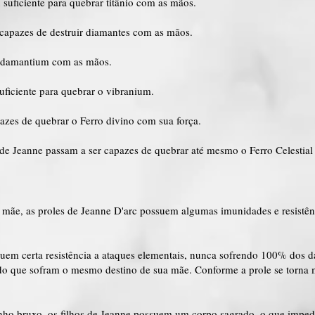
 suficiente para quebrar titânio com as mãos.
 capazes de destruir diamantes com as mãos.
 adamantium com as mãos.
uficiente para quebrar o vibranium.
azes de quebrar o Ferro divino com sua força.
 de Jeanne passam a ser capazes de quebrar até mesmo o Ferro Celestial
a mãe, as proles de Jeanne D'arc possuem algumas imunidades e resistê
ssuem certa resistência a ataques elementais, nunca sofrendo 100% dos d
indo que sofram o mesmo destino de sua mãe. Conforme a prole se torna 
o bruxo, os filhos de Jeanne possuem um corpo sagrado, o que impede