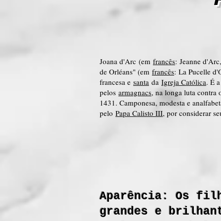
Joana d'Arc (em
francês
: Jeanne d'Arc
de Orléans" (em
francês
: La Pucelle d
francesa e
santa
da
Igreja Católica
. É 
pelos
armagnacs
, na longa luta contra
1431. Camponesa, modesta e analfabeta
pelo
Papa Calisto III
, por considerar s
Aparência: Os fil
grandes e brilhan