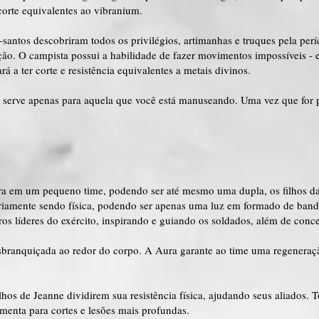
corte equivalentes ao vibranium.
-santos descobriram todos os privilégios, artimanhas e truques pela per
ão. O campista possui a habilidade de fazer movimentos impossíveis - e, 
 a ter corte e resistência equivalentes a metais divinos.
 serve apenas para aquela que você está manuseando. Uma vez que for p
 em um pequeno time, podendo ser até mesmo uma dupla, os filhos da
riamente sendo física, podendo ser apenas uma luz em formado de bande
ros líderes do exército, inspirando e guiando os soldados, além de conc
branquiçada ao redor do corpo. A Aura garante ao time uma regeneraçã
ilhos de Jeanne dividirem sua resistência física, ajudando seus aliados
umenta para cortes e lesões mais profundas.