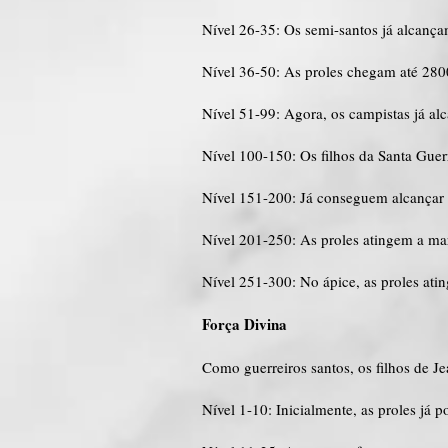
Nível 26-35: Os semi-santos já alcanç
Nível 36-50: As proles chegam até 28
Nível 51-99: Agora, os campistas já a
Nível 100-150: Os filhos da Santa Gue
Nível 151-200: Já conseguem alcançar
Nível 201-250: As proles atingem a m
Nível 251-300: No ápice, as proles at
Força Divina
Como guerreiros santos, os filhos de Je
Nível 1-10: Inicialmente, as proles já 