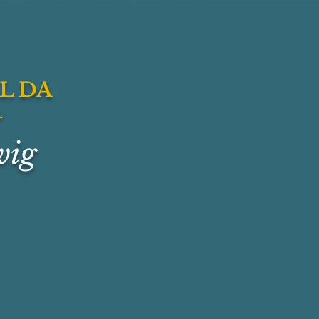
L DA
A
wig