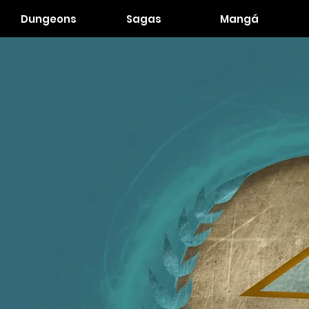
Dungeons
Sagas
Mangá