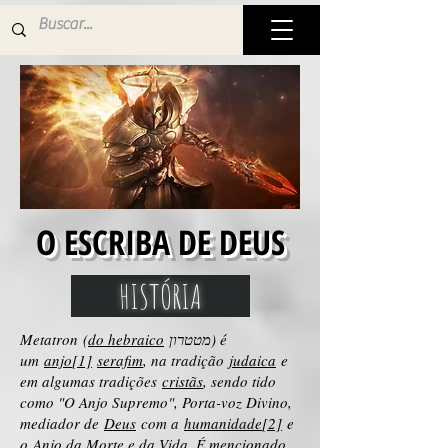
O ESCRIBA DE DEUS
HISTÓRIA
Metatron (
do hebraico
מטטרון) é
um
anjo
[1]
serafim
, na tradição
judaica
e
em algumas tradições
cristãs
, sendo tido
como "O Anjo Supremo", Porta-voz Divino,
mediador de
Deus
com a
humanidade
[2]
e
o
Anjo da Morte e da Vida
. É mencionado