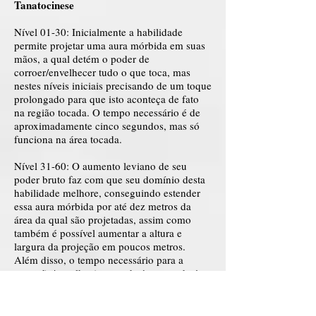
Tanatocinese
Nível 01-30: Inicialmente a habilidade
permite projetar uma aura mórbida em suas
mãos, a qual detém o poder de
corroer/envelhecer tudo o que toca, mas
nestes níveis iniciais precisando de um toque
prolongado para que isto aconteça de fato
na região tocada. O tempo necessário é de
aproximadamente cinco segundos, mas só
funciona na área tocada.
Nível 31-60: O aumento leviano de seu
poder bruto faz com que seu domínio desta
habilidade melhore, conseguindo estender
essa aura mórbida por até dez metros da
área da qual são projetadas, assim como
também é possível aumentar a altura e
largura da projeção em poucos metros.
Além disso, o tempo necessário para a
corrosão/envelhecimento da área tocada é
menor, sendo de apenas três segundos.
Nível 61-90: Suas habilidades melhoram