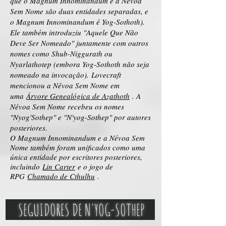
que o Magnum Innominandum e a Névoa
Sem Nome são duas entidades separadas, e
o Magnum Innominandum é Yog-Sothoth).
Ele também introduziu "Aquele Que Não
Deve Ser Nomeado" juntamente com outros
nomes como Shub-Niggurath ou
Nyarlathotep (embora Yog-Sothoth não seja
nomeado na invocação).
Lovecraft
mencionou a Névoa Sem Nome em
uma
Árvore Genealógica de Azathoth
. A
Névoa Sem Nome recebeu os nomes
"Nyog'Sothep" e "N'yog-Sothep" por autores
posteriores.
O Magnum Innominandum e a Névoa Sem
Nome também foram unificados como uma
única entidade por escritores posteriores,
incluindo
Lin Carter
e o jogo de
RPG
Chamado de Cthulhu
.
SEGUIDORES DE N'YOG-SOTHEP