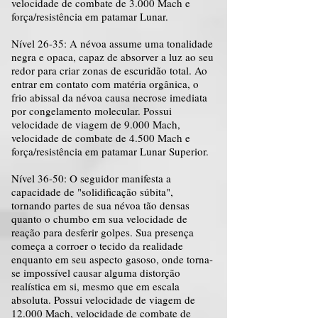
velocidade de combate de 3.000 Mach e
força/resistência em patamar Lunar.
Nível 26-35: A névoa assume uma tonalidade
negra e opaca, capaz de absorver a luz ao seu
redor para criar zonas de escuridão total. Ao
entrar em contato com matéria orgânica, o
frio abissal da névoa causa necrose imediata
por congelamento molecular. Possui
velocidade de viagem de 9.000 Mach,
velocidade de combate de 4.500 Mach e
força/resistência em patamar Lunar Superior.
Nível 36-50: O seguidor manifesta a
capacidade de "solidificação súbita",
tornando partes de sua névoa tão densas
quanto o chumbo em sua velocidade de
reação para desferir golpes. Sua presença
começa a corroer o tecido da realidade
enquanto em seu aspecto gasoso, onde torna-
se impossível causar alguma distorção
realística em si, mesmo que em escala
absoluta. Possui velocidade de viagem de
12.000 Mach, velocidade de combate de