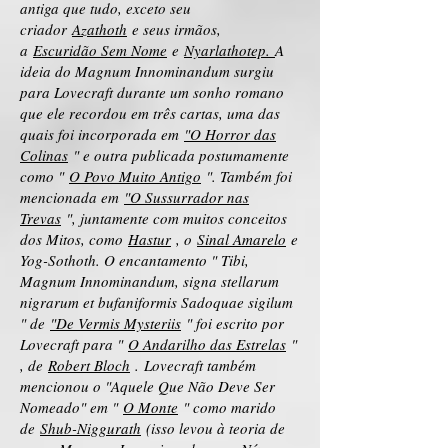
antiga que tudo, exceto seu
criador
Azathoth
e seus irmãos,
a
Escuridão Sem Nome
e
Nyarlathotep.
A
ideia do Magnum Innominandum surgiu
para Lovecraft durante um sonho romano
que ele recordou em três cartas, uma das
quais foi incorporada em
"O Horror das
Colinas
" e outra publicada postumamente
como "
O Povo Muito Antigo
". Também foi
mencionada em
"O Sussurrador nas
Trevas
", juntamente com muitos conceitos
dos Mitos, como
Hastur
, o
Sinal Amarelo
e
Yog-Sothoth. O encantamento " Tibi,
Magnum Innominandum, signa stellarum
nigrarum et bufaniformis Sadoquae sigilum
" de
"De Vermis Mysteriis
" foi escrito por
Lovecraft para "
O Andarilho das Estrelas
"
, de
Robert Bloch
.
Lovecraft também
mencionou o "Aquele Que Não Deve Ser
Nomeado" em "
O Monte
" como marido
de
Shub-Niggurath
(isso levou à teoria de