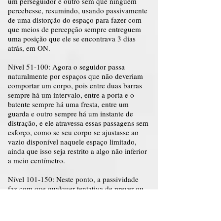
um perseguidor e outro sem que ninguém
percebesse, resumindo, usando passivamente
de uma distorção do espaço para fazer com
que meios de percepção sempre entreguem
uma posição que ele se encontrava 3 dias
atrás, em ON.
Nível 51-100: Agora o seguidor passa
naturalmente por espaços que não deveriam
comportar um corpo, pois entre duas barras
sempre há um intervalo, entre a porta e o
batente sempre há uma fresta, entre um
guarda e outro sempre há um instante de
distração, e ele atravessa essas passagens sem
esforço, como se seu corpo se ajustasse ao
vazio disponível naquele espaço limitado,
ainda que isso seja restrito a algo não inferior
a meio centímetro.
Nível 101-150: Neste ponto, a passividade
faz com que qualquer tentativa de prever ou
antecipar os movimentos do seguidor falhe
naturalmente, pois ele existe nos intervalos
entre as direções que os outros imaginam, de