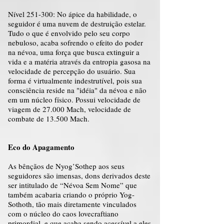
Nível 251-300: No ápice da habilidade, o
seguidor é uma nuvem de destruição estelar.
Tudo o que é envolvido pelo seu corpo
nebuloso, acaba sofrendo o efeito do poder
na névoa, uma força que busca extinguir a
vida e a matéria através da entropia gasosa na
velocidade de percepção do usuário. Sua
forma é virtualmente indestrutível, pois sua
consciência reside na "idéia" da névoa e não
em um núcleo físico. Possui velocidade de
viagem de 27.000 Mach, velocidade de
combate de 13.500 Mach.
Eco do Apagamento
As bênçãos de Nyog’Sothep aos seus
seguidores são imensas, dons derivados deste
ser intitulado de “Névoa Sem Nome” que
também acabaria criando o próprio Yog-
Sothoth, tão mais diretamente vinculados
com o núcleo do caos lovecraftiano
primordial, e que acaba sendo acessível a eles