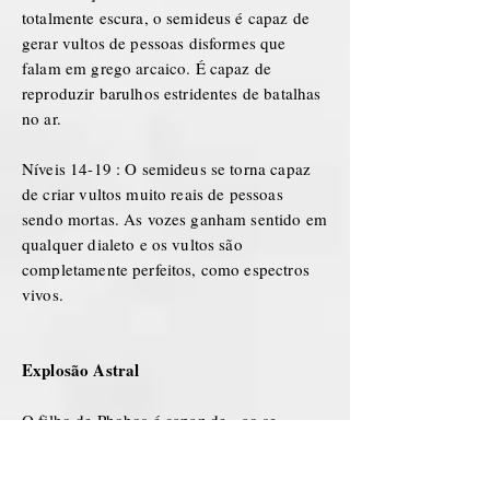
totalmente escura, o semideus é capaz de
gerar vultos de pessoas disformes que
falam em grego arcaico. É capaz de
reproduzir barulhos estridentes de batalhas
no ar.
Níveis 14-19 : O semideus se torna capaz
de criar vultos muito reais de pessoas
sendo mortas. As vozes ganham sentido em
qualquer dialeto e os vultos são
completamente perfeitos, como espectros
vivos.
Explosão Astral
O filho de Phobos é capaz de - ao se
concentrar - desencadear do seu corpo uma
explosão astral que arraste tudo para trás.