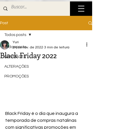
Post
Todos posts
Yuri
Todos posts
24 de nov. de 2022
3 min de leitura
Black Friday 2022
NOVIDADES
ALTERAÇÕES
PROMOÇÕES
Black Friday é o dia que inaugura a 
temporada de compras natalinas 
com significativas promoções em 