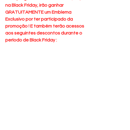
na Black Friday, irão ganhar 
GRATUITAMENTE um Emblema 
Exclusivo por ter participado da 
promoção ! E também terão acessos 
aos seguintes descontos durante o 
período de Black Friday : 
Casamento - 85% de desconto. 
Pet Shop - 85% de desconto 
Loja VIP  60% de desconto.
Loja Diamante - 35% de desconto. 
Comercial Center - 60% de desconto. 
Outros Serviços - 95% de desconto. 
Skins - 50% de desconto. 
Loja Ruby - 60% de desconto. 
Residência - 60% de desconto.