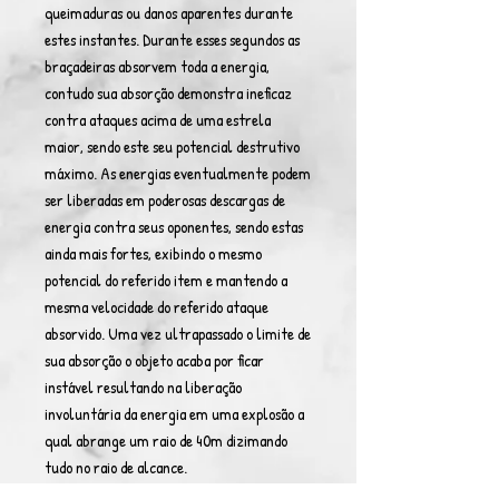
queimaduras ou danos aparentes durante
estes instantes. Durante esses segundos as
braçadeiras absorvem toda a energia,
contudo sua absorção demonstra ineficaz
contra ataques acima de uma estrela
maior, sendo este seu potencial destrutivo
máximo. As energias eventualmente podem
ser liberadas em poderosas descargas de
energia contra seus oponentes, sendo estas
ainda mais fortes, exibindo o mesmo
potencial do referido item e mantendo a
mesma velocidade do referido ataque
absorvido. Uma vez ultrapassado o limite de
sua absorção o objeto acaba por ficar
instável resultando na liberação
involuntária da energia em uma explosão a
qual abrange um raio de 40m dizimando
tudo no raio de alcance.