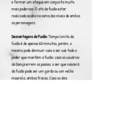
e formar um ataque em conjunto muito
mais poderoso. O ato da fusão estar
realizada acaba na soma dos níveis de ambos
os personagens.
Desvantagens da Fusão:
Tempo limite da
fusão é de apenas 60 minutos, porém, o
mesmo pode diminuir caso o ser use todo o
poder que mantém a fusão; caso os usuários
da Dança errem os passos, o ser que nascerá
da fusão pode ser um gordo ou um velho
magrelo, ambos fracos; Caso os dois
usuários da Dança não forem compatíveis
em poder e altura, a fusão não se concluirá.
Errando a Fusão:
Para não dar certo a fusão
e resultar em um ser absurdamente mais
fraco tem que :