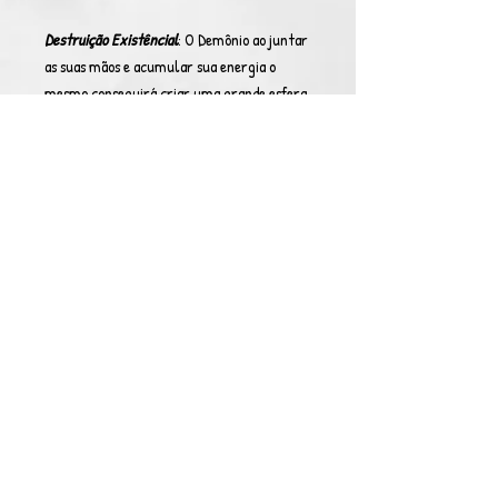
Destruição Existêncial
: O Demônio ao juntar
as suas mãos e acumular sua energia o
mesmo conseguirá criar uma grande esfera
crescente e logo um raio de energia
infernal atingirá seu alvo não importa onde
ele esteja ou o quanto corra a energia lhe
atingirá apagando sua existência como um
missil balítico. O cavaleiro pode controlar a
quem ele irá afetar, mesmo que a energia
afete um aliado e ele não queira que ele seja
danificado o mesmo não será.
Observação
: Três vezes por evento e a
esfera pode ser destruida por seres mais
poderosos.
PS: Seres que tenham relação ao céu não
podem utilizar essa transformação, caso o