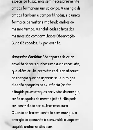
espécie de fusão, mas sem necessariamente
ambos formarem um só corpo. A energia de
ambos também é compartilhadas, e a única
forma de os matar é matando ambos ao
mesmo tempo. As habilidades ativas dos
mesmos são compartilhadas.Observação:
Dura 03 rodadas, 1x por evento.
Assassino Perfeito:
São capazes de criar
envolta de seus punhos uma aura escarlate,
que além de lhe permitir realizar ataques
de energia quando agarrar seus inimigos
eles são apagados da existência (se for
atingido pelos ataques derivados da energia,
serão apagados do mesmo jeito). Não pode
ser controlado por outros essa aura.
Quando entra em contato com energia, a
energia do oponente é consumida e logo em
seguida ambas se dissipam.