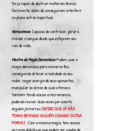
força capaz de destruir materiais divinos
facilmente, além de conseguirem interferir
no plano astral/espiritual.
Hemocinese
: Capazes de controlar, gerar e
moldar o sangue desde que esteja em seu
raio de visão.
Mestre da Magia Demoníaca:
Podem usar a
magia demoníaca para inúmeros fins,
conseguindo alterar a realidade ao seu
redor, negar energia de seus oponentes,
manipular as almas de suas vítimas e
também tendo acesso a necromancia,
podendo reviver duas vezes por evento
alguém já morreu
(DESDE QUE JÁ NÃO
TENHA REVIVIDO ALGUÉM USANDO OUTRA
FORMA)
. Com a mesma magia, tem acesso
as runas diabólicas que podem ser usadas de