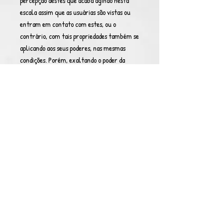
percepção destes que acaba agindo nesta
escala assim que as usuárias são vistas ou
entram em contato com estes, ou o
contrário, com tais propriedades também se
aplicando aos seus poderes, nas mesmas
condições. Porém, exaltando o poder da
mulher contra os homens, as usuárias de tal
transformação também acabam possuindo
imunidade super absoluta contra seres do
sexo masculino e seus poderes.
Força Feminina:
Uma habilidade passiva
possuída pelas usuárias de tal
transformação, que acaba se revelando não
só na própria, mas também em fêmeas que
estejam próximas naquele instante. No caso
da usuária, ela passará a possuir imunidade
quase absoluta contra controle de sua
energia interna, contra controle material,