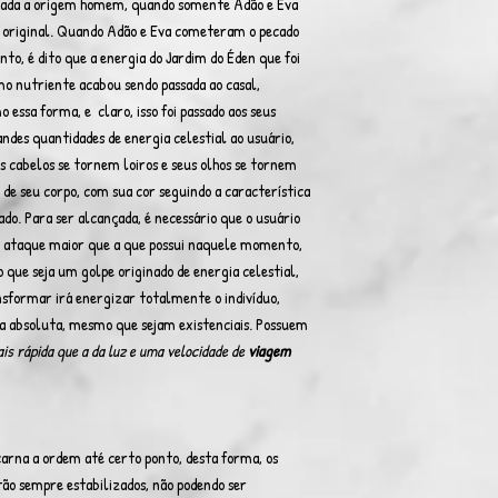
igada a origem homem, quando somente Adão e Eva
o original. Quando Adão e Eva cometeram o pecado
to, é dito que a energia do Jardim do Éden que foi
 nutriente acabou sendo passada ao casal,
 essa forma, e claro, isso foi passado aos seus
des quantidades de energia celestial ao usuário,
s cabelos se tornem loiros e seus olhos se tornem
de seu corpo, com sua cor seguindo a característica
o. Para ser alcançada, é necessário que o usuário
 ataque maior que a que possui naquele momento,
 que seja um golpe originado de energia celestial,
ansformar irá energizar totalmente o indivíduo,
a absoluta, mesmo que sejam existenciais. Possuem
is rápida que a da luz e uma velocidade de
viagem
carna a ordem até certo ponto, desta forma, os
tão sempre estabilizados, não podendo ser