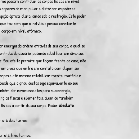
rma possam controlar os corpos físicos em nível
o capazes de manipular e distorcer os poderes
ção óptica, claro, ainda sob a restrição. Este poder
o que faz com que o indivíduo possua constante
 corpo em nível atômico.
ar energia da ordem através de seu corpo, a qual se
ontrole do usuário, podendo solidificar em diversas
as. Seu efeito permite que façam frente ao caos, não
ue uma vez que entra em contato com algum ser
corpos e até mesmo estabilizar mente, matéria e
 desde que o grau destas seja equivalente ao seu
mbém dar novos aspectos para sua energia,
rgias físicas e elementais, além de também
ísicas a partir de seu corpo. Poder
absoluto
.
 até dois turnos.
r até três turnos.