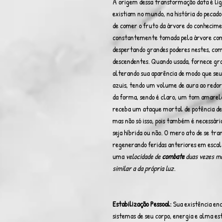
A origem dessa transformação data é l
existiam no mundo, na história do pecad
de comer o fruto da árvore do conhecimen
constantemente tomada pela árvore como
despertando grandes poderes nestes, como
descendentes. Quando usada, fornece gran
alterando sua aparência de modo que seu
azuis, tendo um volume de aura ao redor 
da forma, sendo é claro, um tom amarelad
receba um ataque mortal de potência de
mas não só isso, pois também é necessário
seja híbrida ou não. O mero ato de se tr
regenerando feridas anteriores em escal
uma
velocidade de
combate
duas vezes ma
similar a da própria luz
.
Estabilização Pessoal:
Sua existência en
sistemas de seu corpo, energia e alma es