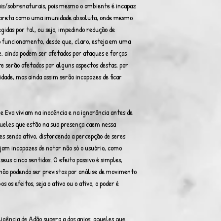
ais/sobrenaturais, pois mesmo o ambiente é incapaz
terpreta como uma imunidade absoluta, onde mesmo
gidas por tal, ou seja, impedindo redução de
o funcionamento, desde que, claro, esteja em uma
, ainda podem ser afetados por ataques e forças
te serão afetados por alguns aspectos destas, por
dade, mas ainda assim serão incapazes de ficar
 Eva viviam na inocência e na ignorância antes de
ueles que estão na sua presença caem nessa
es sendo ativo, distorcendo a percepção de seres
jam incapazes de notar não só o usuário, como
eus cinco sentidos. O efeito passivo é simples,
 não podendo ser previstos por análise de movimento
 os efeitos, seja o ativo ou o ativo, o poder é
igência de Adão supera a dos anjos, aqueles que