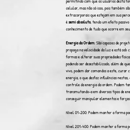
permitindo com que os usuários desta fo
celular, mas não só isso, pois também sã
extracorporais que estejam em sua percep
é
semi absoluto
, tendo um efeito passiv
conhecimento de tudo que ocorre em seu
Energia da Ordem:
São capazes de projet
propaga na velocidade da luz e está sob c
formas e alterar suas propriedades físic
podendo ser desestabilizado, além de q
vivo, podem dar comandos a este, curar 
energia, o que desfaz influências nestas,
controle da energia da ordem. Podem ta
transmutando-a em diversos tipos de ene
conseguir manipular elementos e forças f
Nível 01-200: Podem manter a forma por
Nível 201-400: Podem manter a forma po