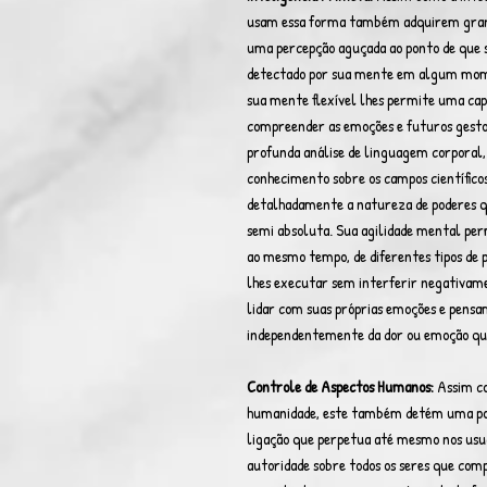
usam essa forma também adquirem grand
uma percepção aguçada ao ponto de que 
detectado por sua mente em algum momen
sua mente flexível lhes permite uma capa
compreender as emoções e futuros gest
profunda análise de linguagem corporal
conhecimento sobre os campos científic
detalhadamente a natureza de poderes q
semi absoluta. Sua agilidade mental per
ao mesmo tempo, de diferentes tipos de p
lhes executar sem interferir negativame
lidar com suas próprias emoções e pens
independentemente da dor ou emoção qu
Controle de Aspectos Humanos:
Assim co
humanidade, este também detém uma pod
ligação que perpetua até mesmo nos usu
autoridade sobre todos os seres que com