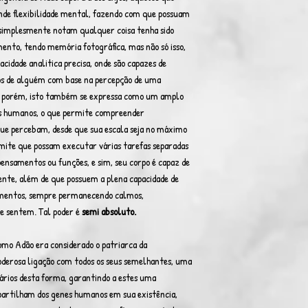
e flexibilidade mental, fazendo com que possuam
simplesmente notam qualquer coisa tenha sido
to, tendo memória fotográfica, mas não só isso,
cidade analitica precisa, onde são capazes de
os de alguém com base na percepção de uma
, porém, isto também se expressa como um amplo
os humanos, o que permite compreender
ue percebam, desde que sua escala seja no máximo
mite que possam executar várias tarefas separadas
ensamentos ou funções, e sim, seu corpo é capaz de
nte, além de que possuem a plena capacidade de
amentos, sempre permanecendo calmos,
e sentem. Tal poder é
semi absoluto.
mo Adão era considerado o patriarca da
erosa ligação com todos os seus semelhantes, uma
ários desta forma, garantindo a estes uma
partilham dos genes humanos em sua existência,