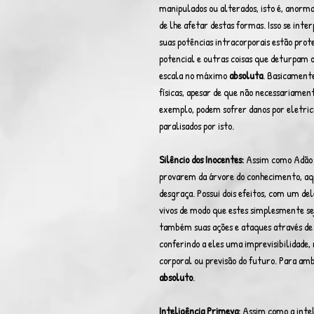
manipulados ou alterados, isto é, anorm
de lhe afetar destas formas. Isso se in
suas potências intracorporais estão prote
potencial e outras coisas que deturpam 
escala no máximo
absoluta
. Basicamente
físicas, apesar de que não necessariamen
exemplo, podem sofrer danos por eletrici
paralisados por isto.
Silêncio dos Inocentes:
Assim como Adão e
provarem da árvore do conhecimento, aq
desgraça. Possui dois efeitos, com um del
vivos de modo que estes simplesmente se
também suas ações e ataques através de s
conferindo a eles uma imprevisibilidade,
corporal ou previsão do futuro. Para ambos
absoluto
.
Inteligência Primeva:
Assim como a intel