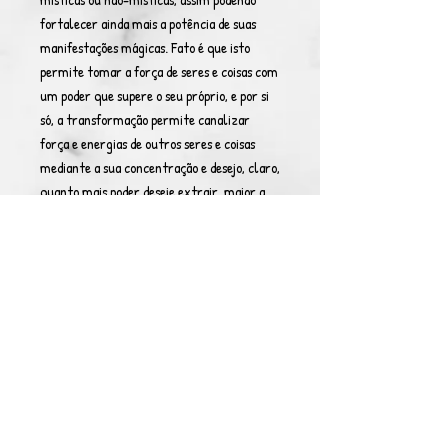
fortalecer ainda mais a potência de suas
manifestações mágicas. Fato é que isto
permite tomar a força de seres e coisas com
um poder que supere o seu próprio, e por si
só, a transformação permite canalizar
força e energias de outros seres e coisas
mediante a sua concentração e desejo, claro,
quanto mais poder deseje extrair, maior a
dificuldade encontrada, a qual é aumentada
ou diminuída a depender da diferença de
forças, mas de fato, é uma habilidade rara e
poderosa.
Resistência da Forma:
Star.
Potência de Ataque:
Star.