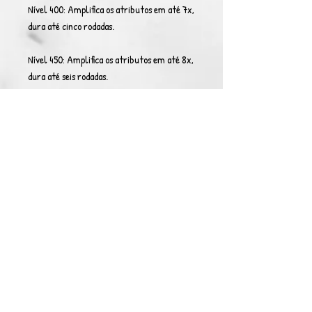
Nível 400: Amplifica os atributos em até 7x,
dura até cinco rodadas.
Nível 450: Amplifica os atributos em até 8x,
dura até seis rodadas.
Olhar da Verdade:
Seus olhos ficam brancos
e brilhosos, tornando possível visualizar a
alma das pessoas e saber se ela é boa ou má.
Se for má, o alvo será selado no inferno
durante uma semana, tendo sua energia
selada, assim como fica em uma área do
espaço-tempo que está trancada,
impossibilitando a aproximação de outros
seres. Se a alma do indivíduo for boa,
simplesmente será obrigado a desistir do
combate, a menos que seja atacado.
Contudo, não funciona com seres de poder
superior ao seu próprio.