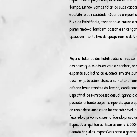
tempo. Então, vamos falar de suas capaci
equilíbrio da realidade. Quando empunha
Eixo da Existência, tornando-o imune a 
permitindo-o também passar a enxergar
qualquer tentativa de apagamento da l
Agora, falando das habilidades ativas con
dos raios que Vladslav veio a receber, on
expande sua bolha de alcance em até 30m 
caso forçado além disso, a estrutura tem
diferentes instantes do tempo, conflitan
Espectral de Retrocesso casual ganha a c
passado, criando laços temporais que o a
de uso cobra uma quantia considerável do
fazendo o próprio usuário ficando preso 
Espacial amplifica as fissuras em até 50
usando ângulos impossíveis para a geome