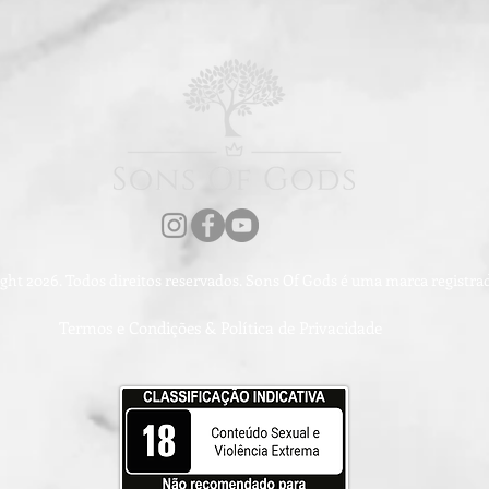
ght 2026. Todos direitos reservados. Sons Of Gods é uma marca registr
Termos e Condições & Política de Privacidade