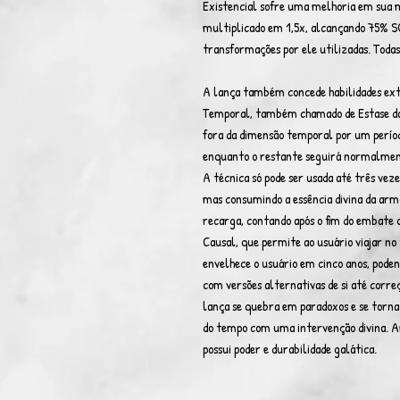
Existencial sofre uma melhoria em sua m
multiplicado em 1,5x, alcançando 75% SO
transformações por ele utilizadas. Todas
A lança também concede habilidades ex
Temporal, também chamado de Estase da 
fora da dimensão temporal por um períod
enquanto o restante seguirá normalmen
A técnica só pode ser usada até três vez
mas consumindo a essência divina da arma
recarga, contando após o fim do embate q
Causal, que permite ao usuário viajar n
envelhece o usuário em cinco anos, pode
com versões alternativas de si até correç
lança se quebra em paradoxos e se torna
do tempo com uma intervenção divina. Am
possui poder e durabilidade galática.