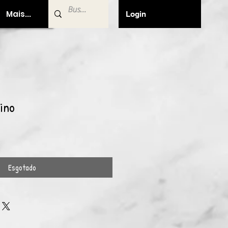
Mais...
Login
ino
Esgotado