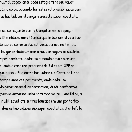
ultiplicação, onde cada estágio terá seu valor
L no ápice, podendo ter estes valores somados com
 as habilidades alcançam a escala super absoluta.
tras, começando com o Congelamento Espaço-
Eternidade, uma técnica que induz um alvo a ficar
o, sendo como se ele estivesse parado no tempo,
te, garantindo uma enorme vantagem ao usuário.
es por combate, cada uso durando o turno de uso,
, onde a cada uso precisará de 5 dias em OFF de
ue a usou. Sua outra habilidade é o Corte da Linha
o tempo uma vez por evento, onde cada uso
ndo gerar anomalias paradoxais, desde confrontos
ões violentas na linha do tempo volte. Caso falhe, a
 inutilizável até ser restaurada em um ponto fixo
bas as habilidades são super absolutas. O artefato