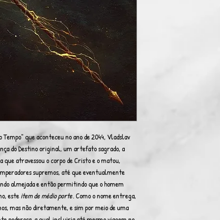
o Tempo" que aconteceu no ano de 2044, Vladslav
nça do Destino original, um artefato sagrado, a
a que atravessou o corpo de Cristo e o matou,
e imperadores supremos, até que eventualmente
sendo almejada e então permitindo que o homem
no, este
item de médio porte
. Como o nome entrega,
tinos, mas não diretamente, e sim por meio de uma
e poderosa, a qual incluiria até mesmo viagem no