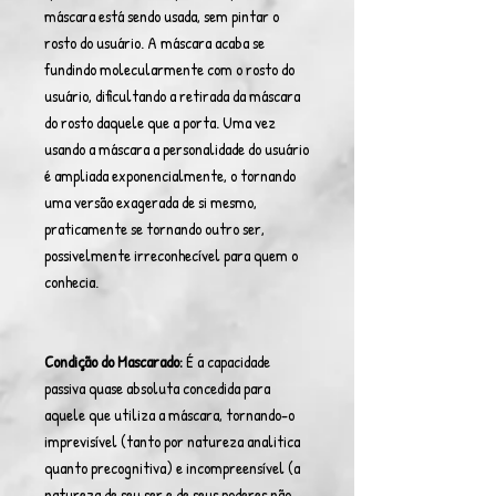
máscara está sendo usada, sem pintar o
rosto do usuário. A máscara acaba se
fundindo molecularmente com o rosto do
usuário, dificultando a retirada da máscara
do rosto daquele que a porta. Uma vez
usando a máscara a personalidade do usuário
é ampliada exponencialmente, o tornando
uma versão exagerada de si mesmo,
praticamente se tornando outro ser,
possivelmente irreconhecível para quem o
conhecia.
Condição do Mascarado:
É a capacidade
passiva quase absoluta concedida para
aquele que utiliza a máscara, tornando-o
imprevisível (tanto por natureza analitica
quanto precognitiva) e incompreensível (a
natureza de seu ser e de seus poderes não