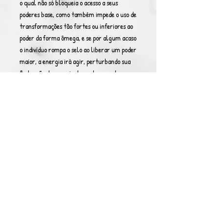
o qual não só bloqueia o acesso a seus
poderes base, como também impede o uso de
transformações tão fortes ou inferiores ao
poder da forma ômega, e se por algum acaso
o indivíduo rompa o selo ao liberar um poder
maior, a energia irá agir, perturbando sua
flutuação de energia de modo que o tempo
de uso da tal transformação simplesmente
seja reduzido em 50%. Porém, de fato,
somente um poder acima da ômega
consegue romper este selo, dado o atributo
galáctico da energia. Dura duas semanas em
off.