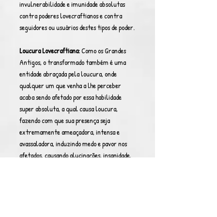
invulnerabilidade e imunidade absolutas
contra poderes lovecraftianos e contra
seguidores ou usuários destes tipos de poder.
Loucura Lovecraftiana:
Como os Grandes
Antigos, o transformado também é uma
entidade abraçada pela loucura, onde
qualquer um que venha a lhe perceber
acaba sendo afetado por essa habilidade
super absoluta, a qual causa loucura,
fazendo com que sua presença seja
extremamente ameaçadora, intensa e
avassaladora, induzindo medo e pavor nos
afetados, causando alucinações, insanidade,
dúvida/insegurança, fraqueza, paralisia,
colapsos mentais, quebrar a vontade,
despedaçar consciência e sanidade, e caso
seja recebido constantemente por três
rodadas ou mais, a loucura fará com que o