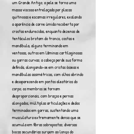
um Grande Antigo; a pele se torna uma
massa viscosa entrelaçada por placas
quitinosas e escamas irregulares, exalando
a aparência de carne úmida recoberta por
crostas endurecidas, enquanto dezenas de
tentáculos brotam do tronco, costas e
mandíbula, alguns terminando em
ventosas, outros em lâminas cartilaginosas
ou garras curvas; a cabeça perde sua forma
definida, alongando-se em cristas ósseas e
mandíbulas assimétricas, com olhos abrindo
e desaparecendo em pontos aleatórios do
corpo; os membros se tornam
desproporcionais, com braços e pernas
alongados, múltiplas articulações e dedos
terminados em garras, sustentando uma
musculatura extremamente densa que se
acumula em fibras sobrepostas; diversas
bocas secundárias surgem ao longo do