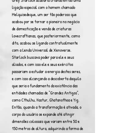
Grey Starlock acabaria criando então uma
ligação especial com o homem chamado
Melquisedeque, um ser tão poderoso que
acabou por se tornar o pioneiro no negócio
de domesticação e venda de criaturas
lovecraftianas, que posteriormente, como
dito, acabou se ligando contratualmente
com a Lenda Universal de Xenoverse.
Starlock buscava poder para ele e seus
aliados, e com isso ele e seus exércitos
passariam a estudar a energia destes seres,
e com isso alcançando a descoberta daquilo
que seria o fundamento da existência das
entidades chamadas de “Grandes Antigos”,
como Cthulhu, Hastur, Ghatanothoa e Yig.
Então, quando a transformação é ativada, o
corpo do usuário se expande até atingir
dimensões colossais que variam entre 50 e
150 metros de altura, adquirindo a forma de