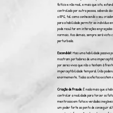
fictício e não real, e mais que isto, est
controlado por outra pessoa, sabendo da 
o RPG, tal como conhecendo o seu criado
para a habilidade permitir ao indivíduo e
pode resultar em interações engraçadas
normais. Aos demais, sempre será vist
perturbada.
Escondido!:
Mais uma habilidade passiva 
mostram portadores de uma imperceptibi
por seres vivos que não o tenham à fre
imperceptibilidade temporal (não poden
enormemente. Todos os efeitos existem 
Criação de Fraude:
É nada mais que a habi
controlar a realidade para torcer os fat
mentirosos em fatos e verdades inegáveis
um poder forte ao ponto de conseguir al