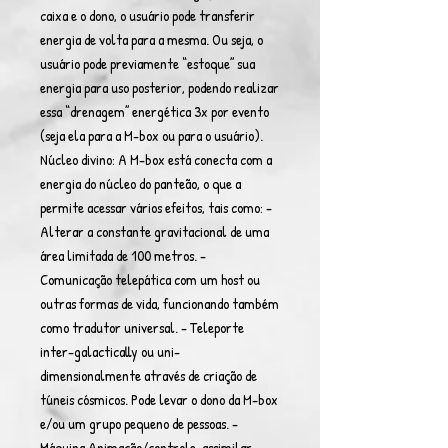
caixa e o dono, o usuário pode transferir
energia de volta para a mesma. Ou seja, o
usuário pode previamente “estoque” sua
energia para uso posterior, podendo realizar
essa “drenagem” energética 3x por evento
(seja ela para a M-box ou para o usuário).
Núcleo divino: A M-box está conecta com a
energia do núcleo do panteão, o que a
permite acessar vários efeitos, tais como: -
Alterar a constante gravitacional de uma
área limitada de 100 metros. -
Comunicação telepática com um host ou
outras formas de vida, funcionando também
como tradutor universal. - Teleporte
inter-galactically ou uni-
dimensionalmente através de criação de
túneis cósmicos. Pode levar o dono da M-box
e/ou um grupo pequeno de pessoas. -
Máquina Animação/controle, assimilar