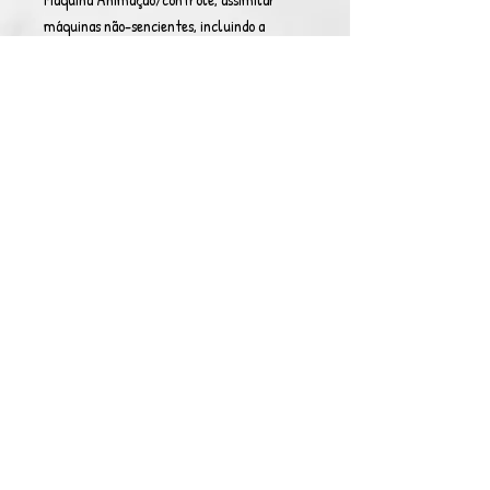
máquinas não-sencientes, incluindo a
capacidade de evolui-las para o propósito
desejado pelo usuário. - Life Support:
Sustentar uma forma de vida em um
ambiente hostil como o espaço. -
Inexistência temporária: A M-box mascara
a presença do usuário, deixando-o “invisível”
de todas as formas possíveis de
rastreamento e percepção. O usuário fica
imperceptível ao som, visão de raio-x,
infravermelho, percepção mágica,
espiritual, astral, energética e até mesmo
material. (2x por evento)