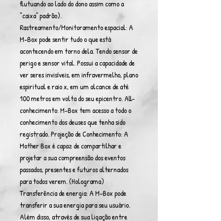
flutuando ao lado do dono assim como a
“caixa” padrão).
Rastreamento/Monitoramento espacial: A
M-Box pode sentir tudo o que está
acontecendo em torno dela. Tendo sensor de
perigo e sensor vital. Possui a capacidade de
ver seres invisíveis, em infravermelho, plano
espiritual e raio x, em um alcance de até
100 metros em volta do seu epicentro. All-
conhecimento: M-Box tem acesso a todo o
conhecimento dos deuses que tenha sido
registrado. Projeção de Conhecimento: A
Mother Box é capaz de compartilhar e
projetar a sua compreensão dos eventos
passados, presentes e futuros alternados
para todos verem. (Holograma)
Transferência de energia: A M-Box pode
transferir a sua energia para seu usuário.
Além disso, através de sua ligação entre