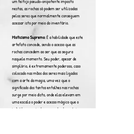
um feitiço pseudo-onipotente imposto
nestas, as rochas só podem ser utilizadas
pelos seres que normalmente conseguem
acessar isto por meio do inventário.
Misticismo Supremo:
É a habilidade que este
artefato concede, sendo o acesso que as
rochas concedem ao ser que as segura
naquele momento. Seu poder, apesar de
simplório, é extremamente poderoso, caso
colocado nas mãos dos seres mais ligados
com a arte da magia, uma vez que o
significado dos tantos entalhes nas rochas
surge por meio disto, onde elas elevam em
uma escala o poder e acesso mágico que o
indivíduo possui sobre as vertentes mágicas
que acessa. Por exemplo, caso seja alguém
que possui em seu poder base a magia de
abjuração em escala absoluta, com as