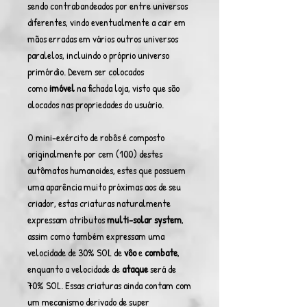
sendo contrabandeados por entre universos
diferentes, vindo eventualmente a cair em
mãos erradas em vários outros universos
paralelos, incluindo o próprio universo
primórdio. Devem ser colocados
como
imóvel
na fichada loja, visto que são
alocados nas propriedades do usuário.
O mini-exército de robôs é composto
originalmente por cem (100) destes
autômatos humanoides, estes que possuem
uma aparência muito próximas aos de seu
criador, estas criaturas naturalmente
expressam atributos
multi-solar system
,
assim como também expressam uma
velocidade de 30% SOL de
vôo
e
combate
,
enquanto a velocidade de
ataque
será de
70% SOL. Essas criaturas ainda contam com
um mecanismo derivado de super