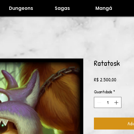
Dungeons
Sagas
Mangá
Ratatosk
Preço
R$ 2.500,00
Quantidade
*
Adi