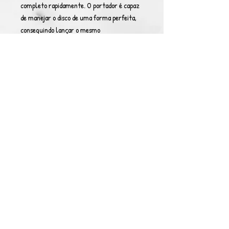
completo rapidamente. O portador é capaz
de manejar o disco de uma forma perfeita,
conseguindo lançar o mesmo
aleatoriamente ou mesmo guiando este a
partir da sua própria mente, embora sendo
limitado a uma alcance de 2km. Sua arma
consegue atingir uma velocidade de 1.500
mach.