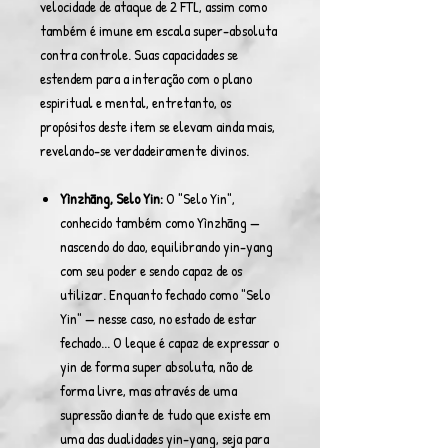
velocidade de ataque de 2 FTL, assim como
também é imune em escala super-absoluta
contra controle. Suas capacidades se
estendem para a interação com o plano
espiritual e mental, entretanto, os
propósitos deste item se elevam ainda mais,
revelando-se verdadeiramente divinos.
Yìnzhāng, Selo Yin:
O "Selo Yin",
conhecido também como Yìnzhāng —
nascendo do dao, equilibrando yin-yang
com seu poder e sendo capaz de os
utilizar. Enquanto fechado como "Selo
Yin" — nesse caso, no estado de estar
fechado... O leque é capaz de expressar o
yin de forma super absoluta, não de
forma livre, mas através de uma
supressão diante de tudo que existe em
uma das dualidades yin-yang, seja para