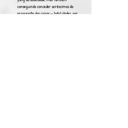
conseguindo conceder acréscimos da
progressão das coisas — habilidades, por
exemplo — conforme sua velocidade de
ataque, e até mesmo sendo capaz de
exercer o poder de movimentar as coisas
— poderes, exemplificando — através das
lufadas que cria com o item —
exercendo a mesma velocidade deste
nessas coisas —, e como com o domínio
yin, periodicamente é capaz de
expressar aquilo que é conceitualmente
abstrato, mas desde que exista ao lado
yang da polaridade, feito esse que possui
tempo de recarga de 10 dias em OFF.