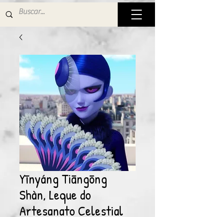
Yīnyáng Tiāngōng
Shàn, Leque do
Artesanato Celestial