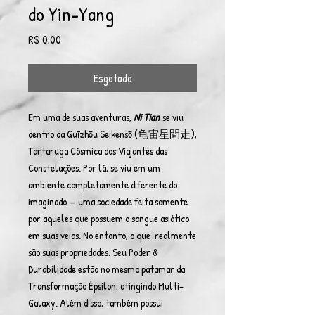
do Yin-Yang
Preço
R$ 0,00
Esgotado
Em uma de suas aventuras,
Ni Tian
se viu
dentro da Guīzhōu Seikensō (龟宙星間走),
Tartaruga Cósmica dos Viajantes das
Constelações. Por lá, se viu em um
ambiente completamente diferente do
imaginado — uma sociedade feita somente
por aqueles que possuem o sangue asiático
em suas veias. No entanto, o que realmente
são suas propriedades. Seu Poder &
Durabilidade estão no mesmo patamar da
Transformação Épsilon, atingindo Multi-
Galaxy. Além disso, também possui