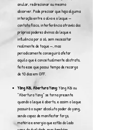
anular, redirecionar ou mesmo
absorver. Pode precisar que haja alguma
interação entre o alvo e o leque —
contato físico, interferência através dos
próprios poderes divinos do leque e
influência por si só, sem necessitar
realmente de toque —, mas
periodicamente conseguirá afetar
aquilo que é conceitualmente abstrato,
feito esse que possui tempo de recarga
de 10 dias em OFF.
Yáng Kāi, Abertura Yang:
Yáng Kāi ou
"Abertura Yang" se torna presente
quando o leque é aberto, e assim o leque
possuirá o super absoluto poder do yang,
sendo capaz de manifestar força,
matéria e energia que estão do lado
yang da dualidade, mas também