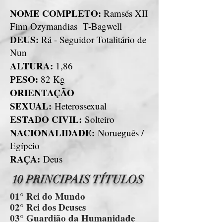
NOME COMPLETO:
Ramsés XII
Finn Ozymandias T-Bagwell
DEUS:
Rá - Seguidor Totalitário de
Nun
ALTURA:
1,86
PESO:
82 Kg
ORIENTAÇÃO
SEXUAL:
Heterossexual
ESTADO CIVIL:
Solteiro
NACIONALIDADE:
Norueguês /
Egípcio
RAÇA:
Deus
10 PRINCIPAIS TÍTULOS
01° Rei do Mundo
02° Rei dos Deuses
03° Guardião da Humanidade