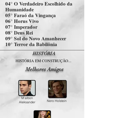
04° O Verdadeiro Escolhido da
Humanidade
05° Faraó da Vingança
06° Horus Vivo
07° Imperador
08° Deus Rei
09° Sol do Novo Amanhecer
10° Terror da Babilônia
HISTÓRIA
HISTÓRIA EM CONSTRUÇÃO...
Melhores Amigos
M'albon
Nero Holstein
Aleksander