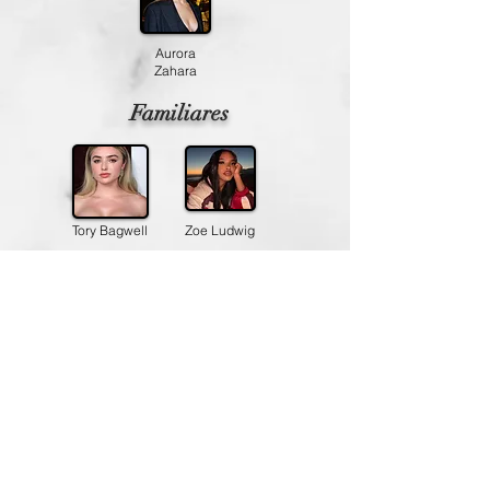
Aurora
Zahara
Familiares
Tory Bagwell
Zoe Ludwig
emblemas