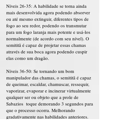
Níveis 26-35: A habilidade se torna ainda
mais desenvolvida agora podendo absorver
ou até mesmo extinguir, diferentes tipos de
fogo ao seu redor, podendo os transmutar
para um fogo laranja mais potente e usá-los
normalmente (de acordo com seu nível). O
semititã é capaz de projetar essas chamas
através de sua boca agora podendo cuspir
elas como um dragão.
Níveis 36-50: Se tornando um bom
manipulador das chamas, o semititã é capaz
de queimar, escaldar, chamuscar, ressequir,
vaporizar, evaporar e incinerar virtualmente
qualquer ser ou objeto que a prole de
Sabazios toque demorando 3 segundos para
que o processo ocorra. Melhorando
gradativamente nas habilidades anteriores.
Podendo convocar uma tempestade de fogo
que pode cobrir grandes distâncias, de 4.000
metros quadrados até uma área com um raio