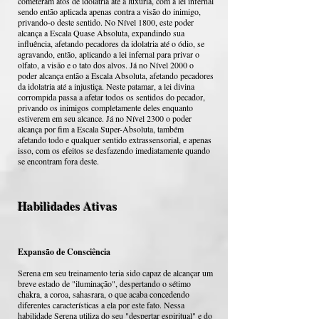
cometeram atos de idolatria até a luxúria, com a lei infernal
sendo então aplicada apenas contra a visão do inimigo,
privando-o deste sentido. No Nível 1800, este poder
alcança a Escala Quase Absoluta, expandindo sua
influência, afetando pecadores da idolatria até o ódio, se
agravando, então, aplicando a lei infernal para privar o
olfato, a visão e o tato dos alvos. Já no Nível 2000 o
poder alcança então a Escala Absoluta, afetando pecadores
da idolatria até a injustiça. Neste patamar, a lei divina
corrompida passa a afetar todos os sentidos do pecador,
privando os inimigos completamente deles enquanto
estiverem em seu alcance. Já no Nível 2300 o poder
alcança por fim a Escala Super-Absoluta, também
afetando todo e qualquer sentido extrassensorial, e apenas
isso, com os efeitos se desfazendo imediatamente quando
se encontram fora deste.
Habilidades Ativas
Expansão de Consciência
Serena em seu treinamento teria sido capaz de alcançar um
breve estado de "iluminação", despertando o sétimo
chakra, a coroa, sahasrara, o que acaba concedendo
diferentes características a ela por este fato. Nessa
habilidade Serena utiliza do seu "despertar espiritual" e do