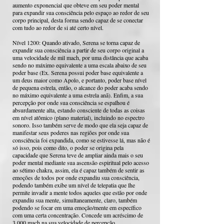
aumento exponencial que obteve em seu poder mental
para expandir sua consciência pelo espaço ao redor de seu
corpo principal, desta forma sendo capaz de se conectar
com tudo ao redor de si até certo nível.
Nível 1200: Quando ativado, Serena se torna capaz de
expandir sua consciência a partir de seu corpo original a
uma velocidade de mil mach, por uma distância que acaba
sendo no máximo equivalente a uma escala abaixo de seu
poder base (Ex. Serena possui poder base equivalente a
um deus maior como Apolo, e portanto, poder base nível
de pequena estrela, então, o alcance do poder acaba sendo
no máximo equivalente a uma estrela anã). Enfim, a sua
percepção por onde sua consciência se espalhou é
absurdamente alta, estando consciente de todas as coisas
em nível atômico (plano material), incluindo no espectro
sonoro. Isso também serve de modo que ela seja capaz de
manifestar seus poderes nas regiões por onde sua
consciência foi expandida, como se estivesse lá, mas não é
só isso, pois como dito, o poder se origina pela
capacidade que Serena teve de ampliar ainda mais o seu
poder mental mediante sua ascensão espiritual pelo acesso
ao sétimo chakra, assim, ela é capaz também de sentir as
emoções de todos por onde expandiu sua consciência,
podendo também exibe um nível de telepatia que lhe
permite invadir a mente todos aqueles que estão por onde
expandiu sua mente, simultaneamente, claro, também
podendo se focar em uma emoção/mente em específico
com uma certa concentração. Concede um acréscimo de
3.000 mach na sua velocidade de percepção.