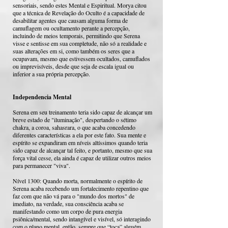
sensoriais, sendo estes Mental e Espiritual. Morya citou
que a técnica de Revelação do Oculto é a capacidade de
desabilitar agentes que causam alguma forma de
camuflagem ou ocultamento perante a percepção,
incluindo de meios temporais, permitindo que Serena
visse e sentisse em sua completude, não só a realidade e
suas alterações em si, como também os seres que a
ocupavam, mesmo que estivessem ocultados, camuflados
ou imprevisíveis, desde que seja de escala igual ou
inferior a sua própria percepção.
Independencia Mental
Serena em seu treinamento teria sido capaz de alcançar um
breve estado de "iluminação", despertando o sétimo
chakra, a coroa, sahasrara, o que acaba concedendo
diferentes características a ela por este fato. Sua mente e
espírito se expandiram em níveis altíssimos quando teria
sido capaz de alcançar tal feito, e portanto, mesmo que sua
força vital cesse, ela ainda é capaz de utilizar outros meios
para permanecer "viva".
Nível 1300: Quando morta, normalmente o espírito de
Serena acaba recebendo um fortalecimento repentino que
faz com que não vá para o "mundo dos mortos" de
imediato, na verdade, sua consciência acaba se
manifestando como um corpo de pura energia
psiônica/mental, sendo intangível e visível, só interagindo
com o plano mental, então, sempre que “toca” alguém,