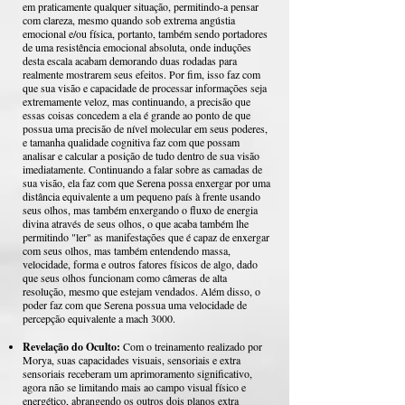
em praticamente qualquer situação, permitindo-a pensar
com clareza, mesmo quando sob extrema angústia
emocional e/ou física, portanto, também sendo portadores
de uma resistência emocional absoluta, onde induções
desta escala acabam demorando duas rodadas para
realmente mostrarem seus efeitos. Por fim, isso faz com
que sua visão e capacidade de processar informações seja
extremamente veloz, mas continuando, a precisão que
essas coisas concedem a ela é grande ao ponto de que
possua uma precisão de nível molecular em seus poderes,
e tamanha qualidade cognitiva faz com que possam
analisar e calcular a posição de tudo dentro de sua visão
imediatamente. Continuando a falar sobre as camadas de
sua visão, ela faz com que Serena possa enxergar por uma
distância equivalente a um pequeno país à frente usando
seus olhos, mas também enxergando o fluxo de energia
divina através de seus olhos, o que acaba também lhe
permitindo "ler" as manifestações que é capaz de enxergar
com seus olhos, mas também entendendo massa,
velocidade, forma e outros fatores físicos de algo, dado
que seus olhos funcionam como câmeras de alta
resolução, mesmo que estejam vendados. Além disso, o
poder faz com que Serena possua uma velocidade de
percepção equivalente a mach 3000.
Revelação do Oculto:
Com o treinamento realizado por
Morya, suas capacidades visuais, sensoriais e extra
sensoriais receberam um aprimoramento significativo,
agora não se limitando mais ao campo visual físico e
energético, abrangendo os outros dois planos extra