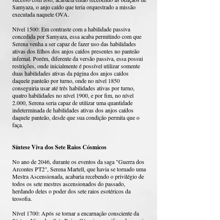
Samyaza, o anjo caído que teria orquestrado a missão
executada naquele OVA.
Nível 1500: Em contraste com a habilidade passiva
concedida por Samyaza, essa acaba permitindo com que
Serena venha a ser capaz de fazer uso das habilidades
ativas dos filhos dos anjos caídos presentes no panteão
infernal. Porém, diferente da versão passiva, essa possui
restrições, onde inicialmente é possível utilizar somente
duas habilidades ativas da página dos anjos caídos
daquele panteão por turno, onde no nível 1850
conseguiria usar até três habilidades ativas por turno,
quatro habilidades no nível 1900, e por fim, no nível
2.000, Serena seria capaz de utilizar uma quantidade
indeterminada de habilidades ativas dos anjos caídos
daquele panteão, desde que sua condição permita que o
faça.
Síntese Viva dos Sete Raios Cósmicos
No ano de 2046, durante os eventos da saga "Guerra dos
Arcontes PT2", Serena Martell, que havia se tornado uma
Mestra Ascensionada, acabaria recebendo o privilégio de
todos os sete mestres ascensionados do passado,
herdando deles o poder dos sete raios esotéricos da
teosofia.
Nível 1700: Após se tornar a encarnação consciente da