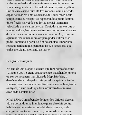
acaba gerando dor diretamente em sua mente, sendo que
sim, consegue alterar o formato de seu corpo energético.
Enfim, esse estado dura até três rodadas, com ela sendo
capaz de voar em uma velocidade de 4.000 mach neste
tempo, com seu “corpo” se regenerando a partir de uma
única fração visível de sua forma mental na mesma
velocidade que é capaz de voar. Contudo, uma vez que o
tempo de duração chegue ao fim, seu corpo mental apenas
desaparece e ela continua no ciclo comum. Ah, e precisa
aguardar três semanas em off para poder utilizar esse
poder, contando a partir do fim do seu uso. Importante
ressaltar também que, para usar isso, é necessário que
tenha energia no momento da morte.
Benção de Samyaza
No ano de 2044, após o evento que fora nomeado como
"Chatur Yuga", Serena acabaria então trabalhando junto a
outros personagens na soltura de Mephistofeles, o
demônio abençoado pelos sete pecados capitais, e tendo
sucesso com isso, acabaria então recebendo as bençãos de
Samyaza, o anjo caído que teria orquestrado a missão
executada naquele OVA.
Nível 1500: Com a benção do líder dos Grigori, Serena
viu-se portando uma imunidade quase absoluta contra
habilidades demoníacas ou habilidade com traços de
energia demoníaca em seu uso, imunidade essa que se
torna absoluta no nível 1.700. Ela acabaria se tornando