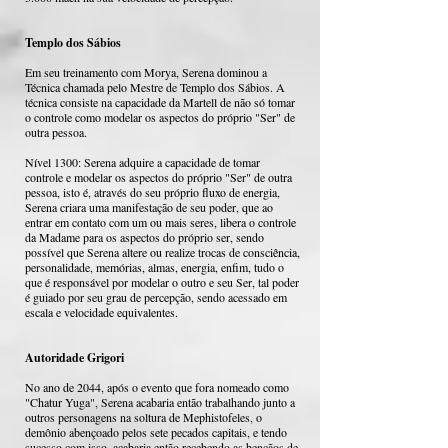
Templo dos Sábios
Em seu treinamento com Morya, Serena dominou a
Técnica chamada pelo Mestre de Templo dos Sábios. A
técnica consiste na capacidade da Martell de não só tomar
o controle como modelar os aspectos do próprio "Ser" de
outra pessoa.
Nível 1300: Serena adquire a capacidade de tomar
controle e modelar os aspectos do próprio "Ser" de outra
pessoa, isto é, através do seu próprio fluxo de energia,
Serena criara uma manifestação de seu poder, que ao
entrar em contato com um ou mais seres, libera o controle
da Madame para os aspectos do próprio ser, sendo
possível que Serena altere ou realize trocas de consciência,
personalidade, memórias, almas, energia, enfim, tudo o
que é responsável por modelar o outro e seu Ser, tal poder
é guiado por seu grau de percepção, sendo acessado em
escala e velocidade equivalentes.
Autoridade Grigori
No ano de 2044, após o evento que fora nomeado como
"Chatur Yuga", Serena acabaria então trabalhando junto a
outros personagens na soltura de Mephistofeles, o
demônio abençoado pelos sete pecados capitais, e tendo
sucesso com isso, acabaria então recebendo as bençãos de