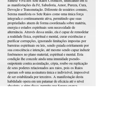
Síntese Viva dos Sete Raios Cósmicos, unificando em si
as manifestações da Fé, Sabedoria, Amor, Pureza, Cura,
Devoção e Transmutação. Diferente de usuários comuns,
Serena manifesta os Sete Raios como uma única força
integrada e continuamente ativa, permitindo que suas
propriedades atuem de forma coordenada sobre matéria,
energia e estados espirituais sem necessidade de
alternância. Através dessa união, ela é capaz de remodelar
a realidade física, espiritual e mental, curar existências e
purificar corrupções, ignorando limitações impostas por
barreiras espirituais ou leis, sendo guiada estritamente por
sua consciência e intenção, até mesmo sendo capaz induzir
fenômenos no plano material, espiritual e mental. Esta
condição lhe concede ainda uma imunidade pseudo-
onipotente contra assimilação, cópia, roubo ou replicação
de seus poderes relacionados aos raios, pois os Raios
operam sob uma assinatura única e indivisível, impossível
de ser estabilizada por terceiros. A manifestação desta
habilidade opera em um patamar de eficácia até o nível
absoluto, e além disso, permite que Serena exerça
autoridade direta sobre quaisquer outras manifestações
dos Sete Raios que não sejam as suas, podendo interferir,
suprimir ou negar o uso de tais poderes por outros seres,
feito este direcionado exclusivamente contra outros
usuários dos Raios, embora não afete habilidades sem
ligação direta com eles, sendo essa manipulação
inicialmente absoluta, alcançando poder super absoluto no
nível 2.100, quase onipotente no nível 2.500 e pseudo-
onipotente no nível 3.000.