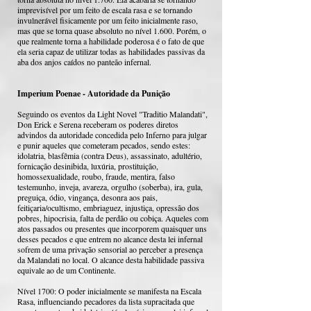
imprevisível por um feito de escala rasa e se tornando
invulnerável fisicamente por um feito inicialmente raso,
mas que se torna quase absoluto no nível 1.600. Porém, o
que realmente torna a habilidade poderosa é o fato de que
ela seria capaz de utilizar todas as habilidades passivas da
aba dos anjos caídos no panteão infernal.
Imperium Poenae - Autoridade da Punição
Seguindo os eventos da Light Novel "Traditio Malandati",
Don Erick e Serena receberam os poderes diretos
advindos da autoridade concedida pelo Inferno para julgar
e punir aqueles que cometeram pecados, sendo estes:
idolatria, blasfêmia (contra Deus), assassinato, adultério,
fornicação desinibida, luxúria, prostituição,
homossexualidade, roubo, fraude, mentira, falso
testemunho, inveja, avareza, orgulho (soberba), ira, gula,
preguiça, ódio, vingança, desonra aos pais,
feitiçaria/ocultismo, embriaguez, injustiça, opressão dos
pobres, hipocrisia, falta de perdão ou cobiça. Aqueles com
atos passados ou presentes que incorporem quaisquer uns
desses pecados e que entrem no alcance desta lei infernal
sofrem de uma privação sensorial ao perceber a presença
da Malandati no local. O alcance desta habilidade passiva
equivale ao de um Continente.
Nível 1700: O poder inicialmente se manifesta na Escala
Rasa, influenciando pecadores da lista supracitada que