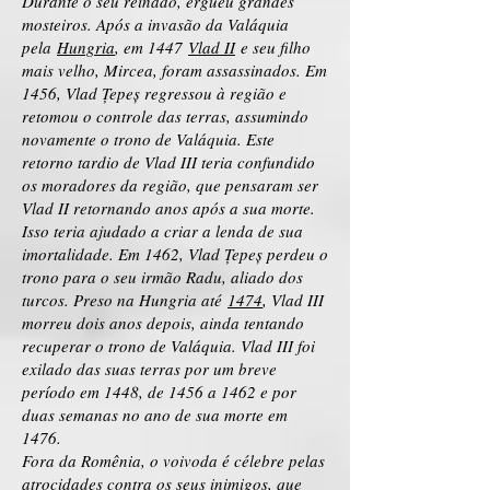
Durante o seu reinado, ergueu grandes
mosteiros. Após a invasão da Valáquia
pela
Hungria
, em 1447
Vlad II
e seu filho
mais velho, Mircea, foram assassinados. Em
1456, Vlad Țepeș regressou à região e
retomou o controle das terras, assumindo
novamente o trono de Valáquia. Este
retorno tardio de Vlad III teria confundido
os moradores da região, que pensaram ser
Vlad II retornando anos após a sua morte.
Isso teria ajudado a criar a lenda de sua
imortalidade. Em 1462, Vlad Țepeș perdeu o
trono para o seu irmão Radu, aliado dos
turcos. Preso na Hungria até
1474
, Vlad III
morreu dois anos depois, ainda tentando
recuperar o trono de Valáquia. Vlad III foi
exilado das suas terras por um breve
período em 1448, de 1456 a 1462 e por
duas semanas no ano de sua morte em
1476.
Fora da Romênia, o voivoda é célebre pelas
atrocidades contra os seus inimigos, que