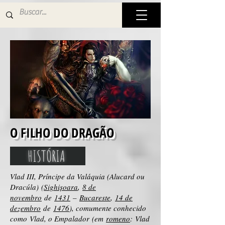
O FILHO DO DRAGÃO
HISTÓRIA
Vlad III, Príncipe da Valáquia (Alucard ou
Dracúla) (
Sighișoara
,
8 de
novembro
de
1431
–
Bucareste
,
14 de
dezembro
de
1476
), comumente conhecido
como Vlad, o Empalador (em
romeno
: Vlad