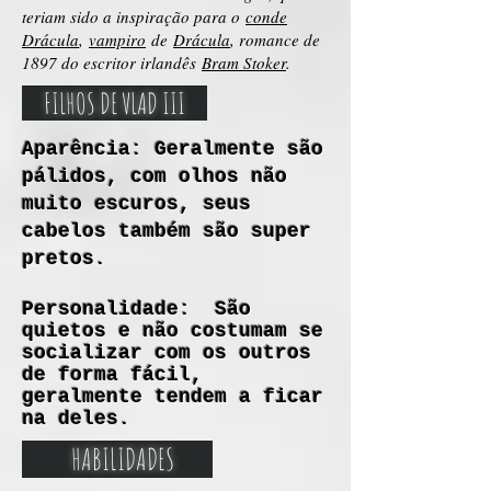
teriam sido a inspiração para o
conde
Drácula
,
vampiro
de
Drácula
, romance de
1897 do escritor irlandês
Bram Stoker
.
FILHOS DE VLAD III
Aparência: Geralmente são
pálidos, com olhos não
muito escuros, seus
cabelos também são super
pretos.
Personalidade: São
quietos e não costumam se
socializar com os outros
de forma fácil,
geralmente tendem a ficar
na deles.
HABILIDADES