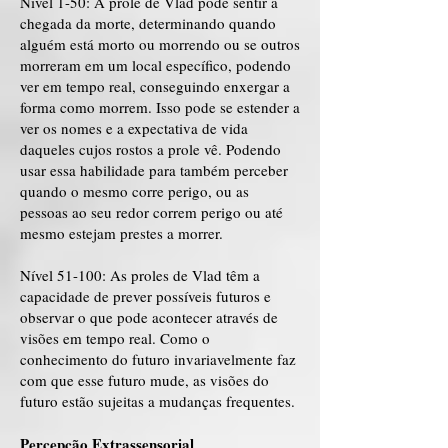
Nível 1-50: A prole de Vlad pode sentir a
chegada da morte, determinando quando
alguém está morto ou morrendo ou se outros
morreram em um local específico, podendo
ver em tempo real, conseguindo enxergar a
forma como morrem. Isso pode se estender a
ver os nomes e a expectativa de vida
daqueles cujos rostos a prole vê. Podendo
usar essa habilidade para também perceber
quando o mesmo corre perigo, ou as
pessoas ao seu redor correm perigo ou até
mesmo estejam prestes a morrer.
Nível 51-100: As proles de Vlad têm a
capacidade de prever possíveis futuros e
observar o que pode acontecer através de
visões em tempo real. Como o
conhecimento do futuro invariavelmente faz
com que esse futuro mude, as visões do
futuro estão sujeitas a mudanças frequentes.
Percepção Extrassensorial