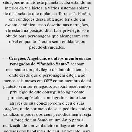
situações normais este planeta acaba estando no
interior da via láctea, a vários sistemas solares
de distância da que o planeta Terra está. Porém,
em condições dessa obtenção ter sido em
evento canônico, caso descrito nas narrações,
ele estará na posição dita. Este privilégio só é
obtido para personagens que alcançaram este
nível enquanto já eram semi-entidades ou
pseudo-divindades.
Criações Angelicais e outros membros não
—
renegados do “Panteão Santo”
acabam
recebendo um privilégio distinto dos demais,
onde desde que o personagem esteja a ao
menos seis meses em OFF como membro de tal
panteão sem ser renegado, acabará recebendo o
privilégio de que conseguirão agir como
profetas, apóstolos e milagreiros, tudo isso
através de sua conexão com o céu e suas
orações, onde por meio de seus pedidos poderá
canalizar o poder dos céus periodicamente, seja
a força de um Santo ou um Anjo para a
realização de um verdadeiro milagre através dos
poderes dos habitantes do céu. Entretanto, para