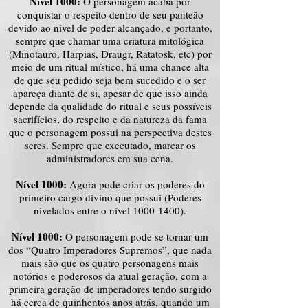
Nível 1000:
O personagem acaba por
conquistar o respeito dentro de seu panteão
devido ao nível de poder alcançado, e portanto,
sempre que chamar uma criatura mitológica
(Minotauro, Harpias, Draugr, Ratatosk, etc) por
meio de um ritual místico, há uma chance alta
de que seu pedido seja bem sucedido e o ser
apareça diante de si, apesar de que isso ainda
depende da qualidade do ritual e seus possíveis
sacrifícios, do respeito e da natureza da fama
que o personagem possui na perspectiva destes
seres. Sempre que executado, marcar os
administradores em sua cena.
Nível 1000:
Agora pode criar os poderes do
primeiro cargo divino que possui (Poderes
nivelados entre o nível
1000-1400)
.
Nível 1000:
O personagem pode se tornar um
dos “Quatro Imperadores Supremos”, que nada
mais são que os quatro personagens mais
notórios e poderosos da atual geração, com a
primeira geração de imperadores tendo surgido
há cerca de quinhentos anos atrás, quando um