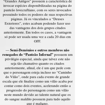
“Grandes Antigos” possuem a característica de
invocar espécies disponibilizadas na página do
panteão lovecraftiano, com os seres invocados
possuindo todos os poderes de suas respectivas
páginas. Já os vinculados a “Deuses
Exteriores”, estes acabam podendo fazer uso
das vantagens dos dois grupos citados
anteriormente. Em todos os casos, a vantagem
só pode ser usada uma vez a cada 20 dias em
OFF.
Semi-Demônios e outros membros não
—
renegados do “Panteão Infernal”
possuem um
privilégio especial, ainda que talvez este não
seja tão chamativo quanto os citados
anteriormente, afinal, ele é um que pede com
que o personagem esteja incluso no “Caminho
do Vilão”, onde para cada evento de grande
escala que ele finalize como um vilão acaba por
contar como dois eventos, acelerando então a
progressão do personagem como um vilão
neste mundo devido ao talento natural que os
do sangue maldito possuem para tudo aquilo
que é maligno.