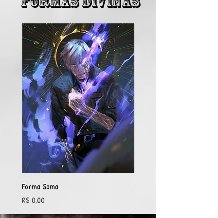
FORMAS DIVINAS
Forma Gama
Forma Delta
Preço
Preço
R$ 0,00
R$ 3.500,00