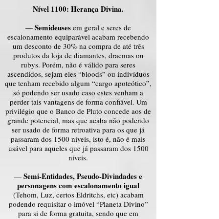
Nível 1100: Herança Divina.
Semideuses
—
em geral e seres de
escalonamento equiparável acabam recebendo
um desconto de 30% na compra de até três
produtos da loja de diamantes, dracmas ou
rubys. Porém, não é válido para seres
ascendidos, sejam eles “bloods” ou indivíduos
que tenham recebido algum “cargo apoteótico”,
só podendo ser usado caso estes venham a
perder tais vantagens de forma confiável. Um
privilégio que o Banco de Pluto concede aos de
grande potencial, mas que acaba não podendo
ser usado de forma retroativa para os que já
passaram dos 1500 níveis, isto é, não é mais
usável para aqueles que já passaram dos 1500
níveis.
Semi-Entidades, Pseudo-Divindades
e
—
personagens com escalonamento igual
(Tehom, Luz, certos Eldritchs, etc) acabam
podendo requisitar o imóvel “Planeta Divino”
para si de forma gratuita, sendo que em