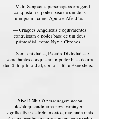
— Meio-Sangues e personagens em geral
conquistam o poder base de um deus
olimpiano, como Apolo e Afrodite.
— Criações Angelicais e equivalentes
conquistam o poder base de um deus
primordial, como Nyx e Chronos.
— Semi-entidades, Pseudo-Divindades e
semelhantes conquistam o poder base de um
demônio primordial, como Lilith e Asmodeus.
_____________________________
Nível 1200:
O personagem acaba
desbloqueando uma nova vantagem
significativa: os treinamentos, que nada mais
são que eventos que um personagem recebe,
lhe possibilitando receber através de narrações
habilidades individuais que serão adquiridas
pelo personagem agraciado. O treinamento