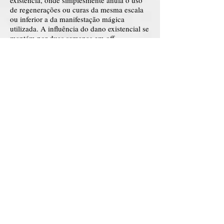
existência, onde simplesmente anula o uso
de regenerações ou curas da mesma escala
ou inferior a da manifestação mágica
utilizada. A influência do dano existencial se
mantém por duas semanas em off.
Acause:
Sendo normalmente liberado em
feixe de mana, 10% mais rápido que a
velocidade de combate atual do usuário, mas
pode ser impregnado, se movendo pelo
ambiente, podendo ser guiado, mudando o
efeito de poderes que entre em contato,
necessitando do contato, e assim o feixe
recebe o todo o efeito do ataque mudado
sob controle do mago. Uma magia que
funciona ao oposto, não de causa e efeito,
mas de efeito que gera uma causa. Tirando o
efeito de um poder para uma causa
específica. Uma vez usada, é necessário
esperar quatro dias (OFF) para reutilizar.
Forja de Sigilos