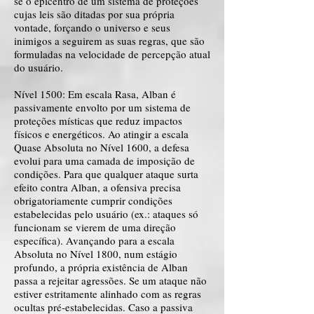
se o epicentro de um sistema de proteções
cujas leis são ditadas por sua própria
vontade, forçando o universo e seus
inimigos a seguirem as suas regras, que são
formuladas na velocidade de percepção atual
do usuário.
Nível 1500: Em escala Rasa, Alban é
passivamente envolto por um sistema de
proteções místicas que reduz impactos
físicos e energéticos. Ao atingir a escala
Quase Absoluta no Nível 1600, a defesa
evolui para uma camada de imposição de
condições. Para que qualquer ataque surta
efeito contra Alban, a ofensiva precisa
obrigatoriamente cumprir condições
estabelecidas pelo usuário (ex.: ataques só
funcionam se vierem de uma direção
específica). Avançando para a escala
Absoluta no Nível 1800, num estágio
profundo, a própria existência de Alban
passa a rejeitar agressões. Se um ataque não
estiver estritamente alinhado com as regras
ocultas pré-estabelecidas. Caso a passiva