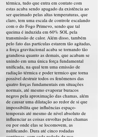
térmica, tudo que entra em contato com
estas acaba sendo apagado da existência ao
ser queimado pelas altas temperaturas, que
claro, tem uma escala de controle escalando
com o do Fogo Primevo, sendo que tal
queima é induzida em 60% SOL pela
transmissão de calor. Além disso, também
pelo fato das partículas estarem tão agitadas,
a força gravitacional acaba se tornando tão
grandiosa quanto as demais, que acabam se
unindo em uma única força fundamental
unificada, na qual tem uma emissão de
radiação térmica e poder termico que torna
possível destruir todos os fenômenos das
quatro forças fundamentais em situações
normais, até mesmo evaporar buracos
negros pela aproximação das chamas, além
de causar uma dilatação ao redor de si que
impossibilita que influências espaço-
temporais até mesmo de nível absoluto de
influenciar as coisas envoltas pelas chamas
ou por onde elas se locomovem, as
nulificando. Dura até cinco rodadas
contínuas, com cada rodada de uso