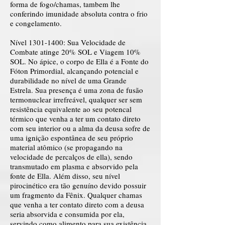
forma de fogo/chamas, tambem lhe
conferindo imunidade absoluta contra o frio
e congelamento.
Nível
1301-1400
: Sua Velocidade de
Combate atinge 20% SOL e Viagem 10%
SOL. No ápice, o corpo de Ella é a Fonte do
Fóton Primordial, alcançando potencial e
durabilidade no nível de uma Grande
Estrela. Sua presença é uma zona de fusão
termonuclear irrefreável, qualquer ser sem
resistência equivalente ao seu potencal
térmico que venha a ter um contato direto
com seu interior ou a alma da deusa sofre de
uma ignição espontânea de seu próprio
material atômico (se propagando na
velocidade de percalços de ella), sendo
transmutado em plasma e absorvido pela
fonte de Ella. Além disso, seu nível
pirocinético era tão genuíno devido possuir
um fragmento da Fênix. Qualquer chamas
que venha a ter contato direto com a deusa
seria absorvida e consumida por ela,
servindo como alimento para sua existência