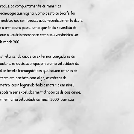
produzida completamente de minérios
ecnologia alienígena. Como gesto de boa fé foi
 modelos aos semideuses após reconhecimento deste
 a armadura possui uma aparência revestida de
 que o usuário reconhece como seu verdadeiro lar.
de mach 300.
 estrela, sendo capaz de externar lançadores de
madura, os quais se propagam a uma velocidade de
olantes eletromagnéticos que isolam esferas de
ntram em contato com algo, as esferas de
metro, desintegrando toda a matéria em nível
podem ser expelidas metralhadoras de dois canos,
agam em uma velocidade de mach 3000, com sua