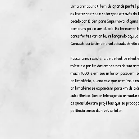
Uma armadura (item de
grande porte
) 
extraterrestres e reforçada através da t
cedido por Biden para Supernova alguns
como um país e um aliado. Externamente
cores fortes variante, reforçando aquilo
Concede acréscimo na velocidade de vôo 
Possui uma resistência no nível de nível
mísseis a partir das ombreiras de sua ar
mach 1000, e em seu interior possuem is
antimatéria, e uma vez que os mísseis e
antimatéria se expandem para 4m de diâ
subatômico. Dos antebraços da armadura 
os quais liberam projéteis que se prop
potência sendo de nível estelar.