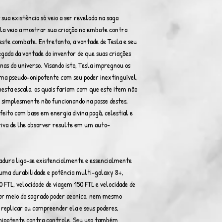
sua existência só veio a ser revelada na saga
sla veio a mostrar sua criação no embate contra
neste combate. Entretanto, a vontade de Tesla e seu
gada da vontade do inventor de que suas criações
nas do universo. Visando isto, Tesla impregnou os
rma pseudo-onipotente com seu poder inextinguível,
 nesta escala, os quais fariam com que este item não
, simplesmente não funcionando na posse destes,
feito com base em energia divina pagã, celestial e
tiva de lhe absorver resulte em um auto-
adura liga-se existencialmente e essencialmente
o uma durabilidade e potência multi-galaxy 8+,
 FTL, velocidade de viagem 150 FTL e velocidade de
 por meio do sagrado poder aeonico, nem mesmo
 replicar ou compreender ela e seus poderes,
nipotente contra controle. Seu uso também