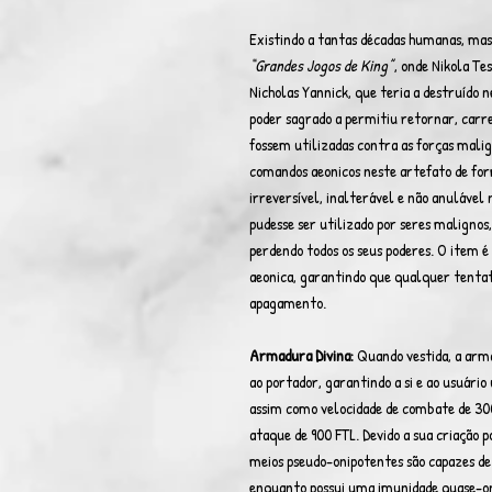
Existindo a tantas décadas humanas, mas 
“Grandes Jogos de King”
, onde Nikola Te
Nicholas Yannick, que teria a destruído 
poder sagrado a permitiu retornar, carre
fossem utilizadas contra as forças malig
comandos aeonicos neste artefato de fo
irreversível, inalterável e não anulável
pudesse ser utilizado por seres malignos
perdendo todos os seus poderes. O item é 
aeonica, garantindo que qualquer tenta
apagamento.
Armadura Divina:
Quando vestida, a arm
ao portador, garantindo a si e ao usuári
assim como velocidade de combate de 300
ataque de 900 FTL. Devido a sua criação
meios pseudo-onipotentes são capazes de
enquanto possui uma imunidade quase-o