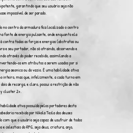
ipotente, garantindo que seu usuário seja não
se impossível de ser parado.
o no centro da armadura fica localizado o centro
ma fonte de energia pulsante, onde enquanto ela
rá contra todas as forças e energias (abstratas ou
a e seu portador, não só atraindo, absorvendo e
do através do poder recebido, assimilando a
nvertendo-os em atributos a serem usados por si
rgia aeonica ou do vazio. É uma habilidade ativa
 inteiro, mas que, infelizmente, a cada turno em
dois de recarga, e claro, possui a restrição de não
xy cluster 2+.
habilidade ativa possuída pelos portadores desta
abedoria recebida por Nikola Tesla dos deuses
do com que o usuário seja capaz de usufruir de todos
 e celestiais do RPG, seja deus, criatura, anjo,