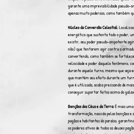
garante uma imprevisibilidade pseudo-on
apenas muito poderoso, como também qua
Núcleo da Conversão Celestial:
Localizad
energético que sustenta todo o poder, u
existir, seu poder pseudo-onipotente agi
não) que tentarem agir contra a armadur
convertendo, como também se fortalecen
velocidade e poder daquele fenômeno, co
durante aquele turno, mesmo que seja ene
que mantém seu efeito durante um turno
que é utilizada, acaba precisando de mais 
conseguir suportar feitos acima do gala
Bençãos dos Céus e da Terra:
É mais uma 
transformação, nascida pelas bençãos e s
pagãos e habitantes do paraíso, garantin
os poderes ativos de todos os deuses pagãos