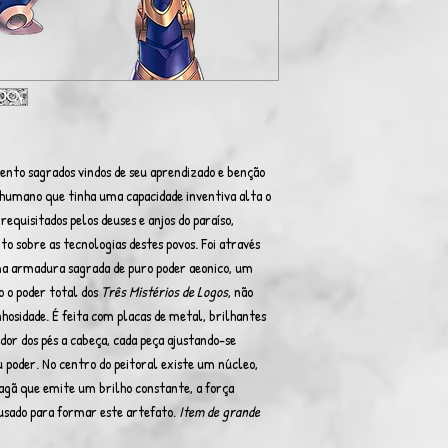
ento sagrados vindos de seu aprendizado e benção
m humano que tinha uma capacidade inventiva alta o
requisitados pelos deuses e anjos do paraíso,
 sobre as tecnologias destes povos. Foi através
uma armadura sagrada de puro poder aeonico, um
 o poder total dos
Três Mistérios de Logos
, não
sidade. É feita com placas de metal, brilhantes
or dos pés a cabeça, cada peça ajustando-se
 poder. No centro do peitoral existe um núcleo,
pagã que emite um brilho constante, a força
 usado para formar este artefato.
Item de grande