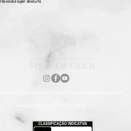
irão escala super absoluta.
ht 2021. All rights reserved. Sons Of Gods is a registered trademark
Terms & Conditions & Privacy Policy