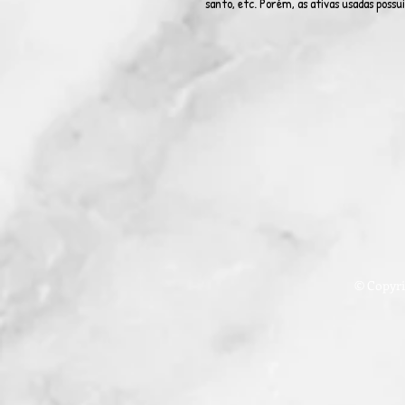
santo, etc. Porém, as ativas usadas possu
© Copyrig