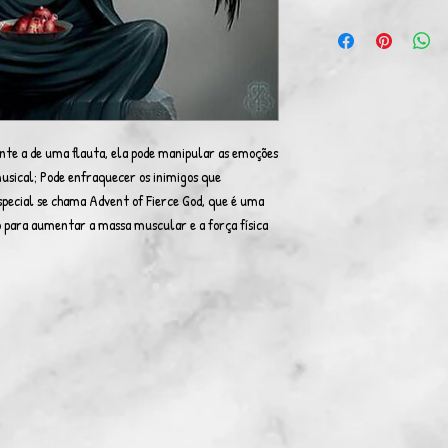
nte a de uma flauta, ela pode manipular as emoções
musical; Pode enfraquecer os inimigos que
special se chama Advent of Fierce God, que é uma
do para aumentar a massa muscular e a força física