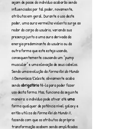
sejam de posse do indivíduo acabarão sendo
influenciados por tal poder, novamente,
atributos em geral. Durante o uso deste
poder, uma aura vermelha violenta surge ao
redor do corpo do usuário, variando sua
presença junto a uma aura derivada da
energia predominante do usuário ou da
outra forma que este esteja usando,
consequentemente causando um “pump
muscular” e uma elevação de seus cabelos.
Sendo uma evolução da
Forma Rei do Mundo
I/Demoníaca/Celeste
, obviamente acaba
sendo
obrigatório
tê-la para poder fazer
uso desta forma. Mas, funciona da seguinte
maneira: o indivíduo pode ativar até
uma
forma qualquer de potência nível galaxy e
então utiliza da
Forma Rei do Mundo II
,
fazendo com que os atributos da própria
transformação acabem sendo amplificados