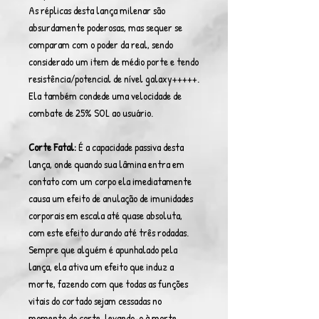
As réplicas desta lança milenar são
absurdamente poderosas, mas sequer se
comparam com o poder da real, sendo
considerado um item de médio porte e tendo
resistência/potencial de nível galaxy+++++.
Ela também condede uma velocidade de
combate de 25% SOL ao usuário.
Corte Fatal:
É a capacidade passiva desta
lança, onde quando sua lâmina entra em
contato com um corpo ela imediatamente
causa um efeito de anulação de imunidades
corporais em escala até quase absoluta,
com este efeito durando até três rodadas.
Sempre que alguém é apunhalado pela
lança, ela ativa um efeito que induz a
morte, fazendo com que todas as funções
vitais do cortado sejam cessadas no
momento do corte, levando-o à morte.