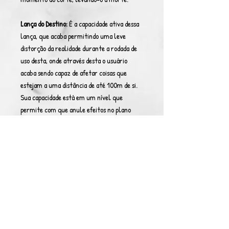
Lança do Destino:
É a capacidade ativa dessa
lança, que acaba permitindo uma leve
distorção da realidade durante a rodada de
uso desta, onde através desta o usuário
acaba sendo capaz de afetar coisas que
estejam a uma distância de até 100m de si.
Sua capacidade está em um nível que
permite com que anule efeitos no plano
material (quase absoluto), apesar de que,
uma vez queo faça, precisa aguardar três
rodadas para anular outro efeito. A lança
também permite com que manifeste forças
físicas através desta e que seja capaz de
controlar a distância entre as coisas (até
50m), com velocidade de ataque de 15%
SOL.