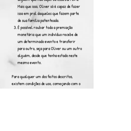
Mais que isso, Oliver só é capaz de fazer
isso em prol daqueles que fazem parte
de sua família patenteada.
É possível roubar toda a premiação
monetária que um indivíduo recebe de
um determinado evento e transferir
para outro, seja para Oliver ou um outro
alguém, desde que tenha estado neste
mesmo evento.
Para qualquer um dos feitos descritos,
existem condições de uso, começando com o
fato de que a habilitação deve ser aplicada
ainda durante o evento, onde o alvo é
marcado com uma insígnia essencial super
absoluta que fica cravada neste até o fim do
evento na forma de uma ferida enraizada, e
uma vez que isso é feito, Oliver não pode