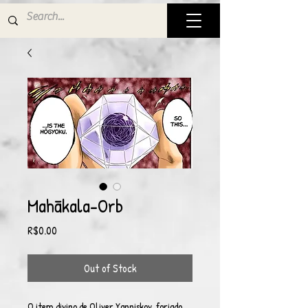
Mahākala-Orb
Price
R$0.00
Out of Stock
O item divino de Oliver Yanniskov, forjado