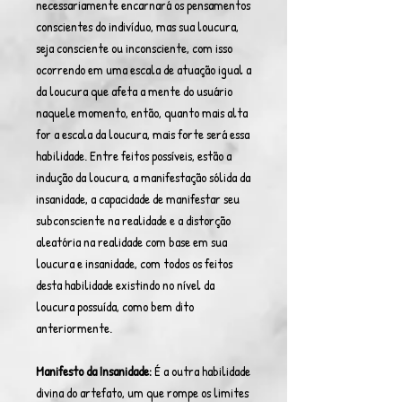
necessariamente encarnará os pensamentos
conscientes do indivíduo, mas sua loucura,
seja consciente ou inconsciente, com isso
ocorrendo em uma escala de atuação igual a
da loucura que afeta a mente do usuário
naquele momento, então, quanto mais alta
for a escala da loucura, mais forte será essa
habilidade. Entre feitos possíveis, estão a
indução da loucura, a manifestação sólida da
insanidade, a capacidade de manifestar seu
subconsciente na realidade e a distorção
aleatória na realidade com base em sua
loucura e insanidade, com todos os feitos
desta habilidade existindo no nível da
loucura possuída, como bem dito
anteriormente.
Manifesto da Insanidade:
É a outra habilidade
divina do artefato, um que rompe os limites