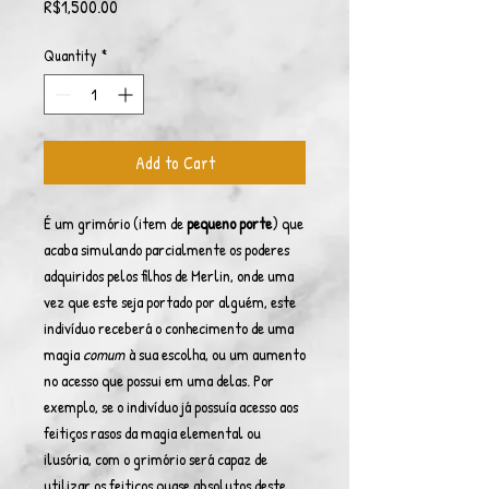
Price
R$1,500.00
Quantity
*
Add to Cart
É um grimório (item de
pequeno porte
) que
acaba simulando parcialmente os poderes
adquiridos pelos filhos de Merlin, onde uma
vez que este seja portado por alguém, este
indivíduo receberá o conhecimento de uma
magia
comum
à sua escolha, ou um aumento
no acesso que possui em uma delas. Por
exemplo, se o indivíduo já possuía acesso aos
feitiços rasos da magia elemental ou
ilusória, com o grimório será capaz de
utilizar os feitiços quase absolutos deste