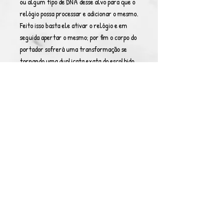
ou algum tipo de DNA desse alvo para que o
relógio possa processar e adicionar o mesmo.
Feito isso basta ele ativar o relógio e em
seguida apertar o mesmo; por fim o corpo do
portador sofrerá uma transformação se
tornando uma duplicata exata do escolhido
adquirindo 3 poderes passivos e 3 ativos dele.
(Inviável a utilização do relógio em seres
muito mais poderosos que o portador)
OBS: A transformação dura 5 rodadas,
podendo ser usada uma vez por evento.