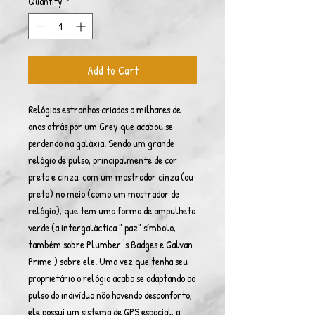
Quantity
*
Add to Cart
Relógios estranhos criados a milhares de
anos atrás por um Grey que acabou se
perdendo na galáxia. Sendo um grande
relógio de pulso, principalmente de cor
preta e cinza, com um mostrador cinza (ou
preto) no meio (como um mostrador de
relógio), que tem uma forma de ampulheta
verde (a intergaláctica " paz" símbolo,
também sobre Plumber 's Badges e Galvan
Prime ) sobre ele. Uma vez que tenha seu
proprietário o relógio acaba se adaptando ao
pulso do indivíduo não havendo desconforto,
ele possui um sistema de GPS espacial, a