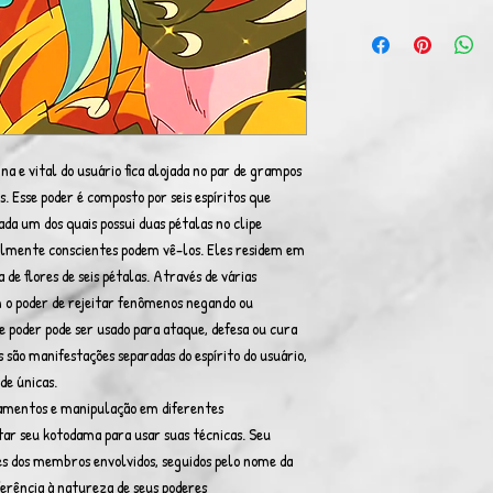
a e vital do usuário fica alojada no par de grampos
s. Esse poder é composto por seis espíritos que
da um dos quais possui duas pétalas no clipe
almente conscientes podem vê-los. Eles residem em
de flores de seis pétalas. Através de várias
m o poder de rejeitar fenômenos negando ou
e poder pode ser usado para ataque, defesa ou cura
 são manifestações separadas do espírito do usuário,
de únicas.
amentos e manipulação em diferentes
ar seu kotodama para usar suas técnicas. Seu
s dos membros envolvidos, seguidos pelo nome da
ferência à natureza de seus poderes