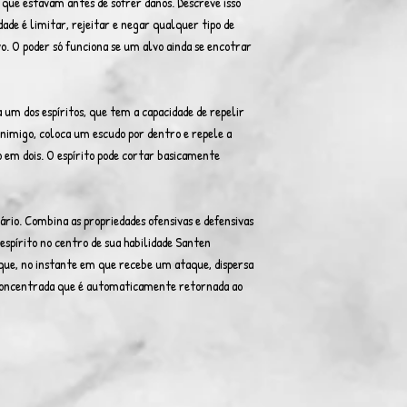
 que estavam antes de sofrer danos. Descreve isso
ade é limitar, rejeitar e negar qualquer tipo de
o. O poder só funciona se um alvo ainda se encotrar
um dos espíritos, que tem a capacidade de repelir
inimigo, coloca um escudo por dentro e repele a
o em dois. O espírito pode cortar basicamente
uário. Combina as propriedades ofensivas e defensivas
spírito no centro de sua habilidade Santen
que, no instante em que recebe um ataque, dispersa
concentrada que é automaticamente retornada ao