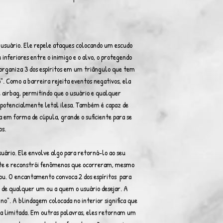
o usuário. Ele repele ataques colocando um escudo
 inferiores entre o inimigo e o alvo, o protegendo
 organiza 3 dos espíritos em um triângulo que tem
". Como a barreira rejeita eventos negativos, ela
airbag, permitindo que o usuário e qualquer
potencialmente letal ilesa. Também é capaz de
em forma de cúpula, grande o suficiente para se
os.
usuário. Ele envolve algo para retorná-lo ao seu
erte e reconstrói fenômenos que ocorreram, mesmo
u. O encantamento convoca 2 dos espíritos para
 de qualquer um ou a quem o usuário desejar. A
rno". A blindagem colocada no interior significa que
ea limitada. Em outras palavras, eles retornam um