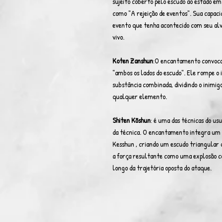
sujeito coberto pelo escudo ao estado em
como "A rejeição de eventos". Sua capacid
evento que tenha acontecido com seu alv
vivo.
Koten Zanshun
:O encantamento convoca 
"ambos os lados do escudo". Ele rompe o 
substância combinada, dividindo o inimig
qualquer elemento.
Shiten Kōshun
: é uma das técnicas do us
da técnica. O encantamento integra um e
Kesshun , criando um escudo triangular 
a força resultante como uma explosão 
longo da trajetória oposta do ataque.