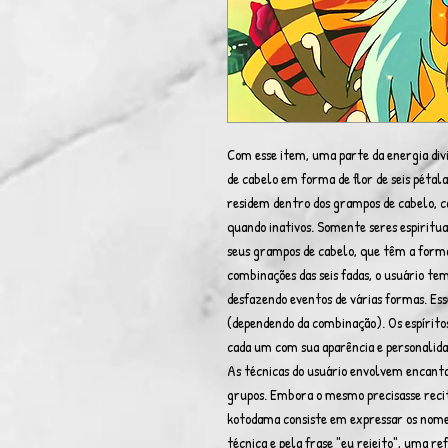
Com esse item, uma parte da energia divin
de cabelo em forma de flor de seis pétala
residem dentro dos grampos de cabelo, ca
quando inativos. Somente seres espiritu
seus grampos de cabelo, que têm a forma 
combinações das seis fadas, o usuário te
desfazendo eventos de várias formas. Ess
(dependendo da combinação). Os espíritos
cada um com sua aparência e personalida
As técnicas do usuário envolvem encant
grupos. Embora o mesmo precisasse recit
kotodama consiste em expressar os nome
técnica e pela frase "eu rejeito", uma re