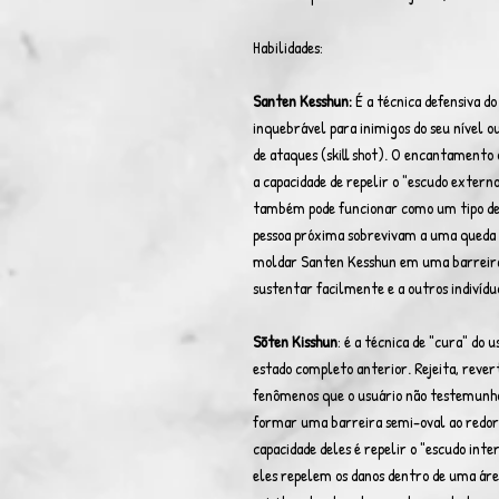
Habilidades:
Santen Kesshun:
É a técnica defensiva d
inquebrável para inimigos do seu nível ou
de ataques (skill shot). O encantamento
a capacidade de repelir o "escudo externo
também pode funcionar como um tipo de 
pessoa próxima sobrevivam a uma queda 
moldar Santen Kesshun em uma barreira 
sustentar facilmente e a outros indivídu
Sōten Kisshun
: é a técnica de "cura" do 
estado completo anterior. Rejeita, rev
fenômenos que o usuário não testemunho
formar uma barreira semi-oval ao redor
capacidade deles é repelir o "escudo inte
eles repelem os danos dentro de uma ár