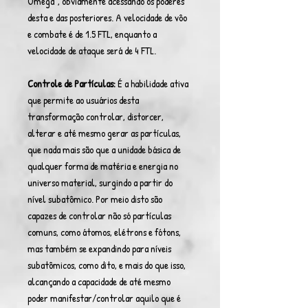
Omêga", obviamente acessando os poderes
desta e das posteriores. A velocidade de vôo
e combate é de 1.5 FTL, enquanto a
velocidade de ataque será de 4 FTL.
Controle de Partículas:
É a habilidade ativa
que permite ao usuários desta
transformação controlar, distorcer,
alterar e até mesmo gerar as partículas,
que nada mais são que a unidade básica de
qualquer forma de matéria e energia no
universo material, surgindo a partir do
nível subatômico. Por meio disto são
capazes de controlar não só partículas
comuns, como átomos, elétrons e fótons,
mas também se expandindo para níveis
subatômicos, como dito, e mais do que isso,
alcançando a capacidade de até mesmo
poder manifestar/controlar aquilo que é