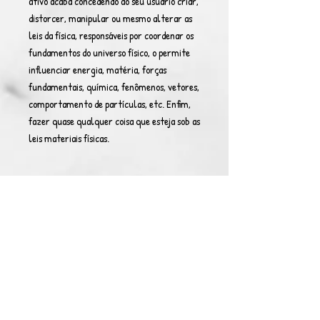
ativo acaba concedendo ao seu usuário criar,
distorcer, manipular ou mesmo alterar as
leis da física, responsáveis por coordenar os
fundamentos do universo físico, o permite
influenciar energia, matéria, forças
fundamentais, química, fenômenos, vetores,
comportamento de partículas, etc. Enfim,
fazer quase qualquer coisa que esteja sob as
leis materiais físicas.
Nível 2000:
Podem manter a forma por até
dois turnos.
Nível 2100:
Podem manter a forma por até
três turnos.
Nível 2200:
Podem manter a forma por até
quatro turnos.