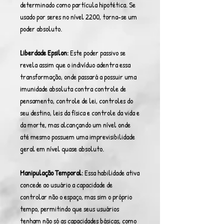
determinado como partícula hipotética. Se
usado por seres no nível 2200, torna-se um
poder absoluto.
Liberdade Epsilon:
Este poder passivo se
revela assim que o indivíduo adentra essa
transformação, onde passará a possuir uma
imunidade absoluta contra controle de
pensamento, controle de lei, controles do
seu destino, leis da física e controle da vida e
da morte, mas alcançando um nível onde
até mesmo possuem uma imprevisibilidade
geral em nível quase absoluto.
Manipulação Temporal:
Essa habilidade ativa
concede ao usuário a capacidade de
controlar não o espaço, mas sim o próprio
tempo, permitindo que seus usuários
tenham não só as capacidades básicas, como