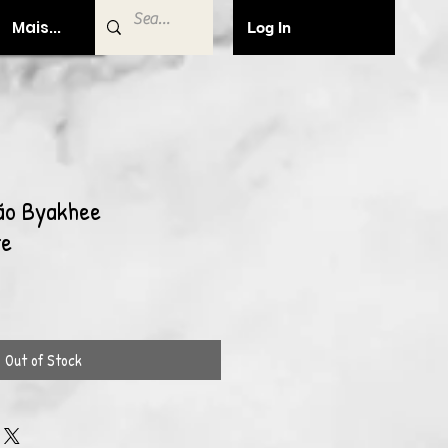
Mais...
Log In
ão Byakhee
te
Out of Stock