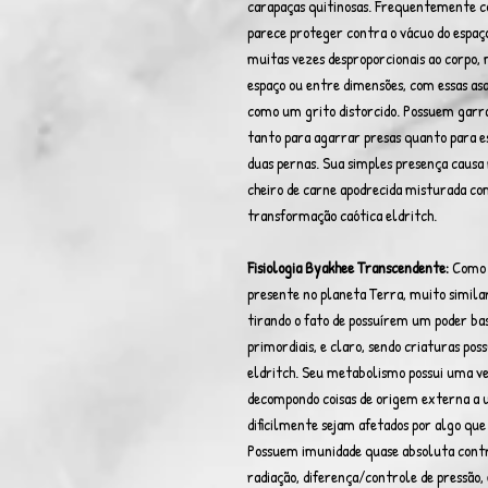
carapaças quitinosas. Frequentemente co
parece proteger contra o vácuo do espaç
muitas vezes desproporcionais ao corpo, 
espaço ou entre dimensões, com essas as
como um grito distorcido. Possuem garra
tanto para agarrar presas quanto para esc
duas pernas. Sua simples presença caus
cheiro de carne apodrecida misturada com
transformação caótica eldritch.
Fisiologia Byakhee Transcendente:
Como 
presente no planeta Terra, muito simila
tirando o fato de possuírem um poder ba
primordiais, e claro, sendo criaturas pos
eldritch. Seu metabolismo possui uma v
decompondo coisas de origem externa a 
dificilmente sejam afetados por algo que 
Possuem imunidade quase absoluta contr
radiação, diferença/controle de pressão,