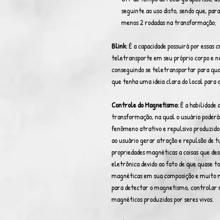
seguinte ao uso disto, sendo que, par
menos 2 rodadas na transformação;
Blink:
É a capacidade possuirá por essas c
teletransporte em seu próprio corpo e 
conseguindo se teletransportar para qu
que tenha uma ideia clara do local para o
Controle do Magnetismo:
É a habilidade 
transformação, na qual o usuário pode
fenômeno atrativo e repulsivo produzido
ao usuário gerar atração e repulsão de 
propriedades magnéticas a coisas que d
eletrônica devido ao fato de que quase 
magnéticas em sua composição e muito m
para detectar o magnetismo, controlar
magnéticos produzidos por seres vivos.