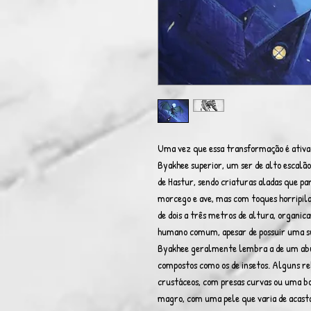
Uma vez que essa transformação é ativa
Byakhee superior, um ser de alto escalã
de Hastur, sendo criaturas aladas que pa
morcego e ave, mas com toques horripila
de dois a três metros de altura, organ
humano comum, apesar de possuir uma su
Byakhee geralmente lembra a de um abut
compostos como os de insetos. Alguns r
crustáceos, com presas curvas ou uma bo
magro, com uma pele que varia de acast