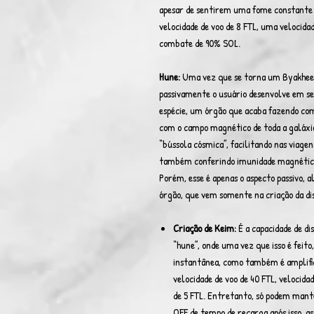
apesar de sentirem uma fome constante
velocidade de voo de 8 FTL, uma velocid
combate de 90% SOL.
Hune:
Uma vez que se torna um Byakhee 
passivamente o usuário desenvolve em s
espécie, um órgão que acaba fazendo com
com o campo magnético de toda a galáxi
“bússola cósmica”, facilitando nas viagen
também conferindo imunidade magnética 
Porém, esse é apenas o aspecto passivo, a
órgão, que vem somente na criação da d
Criação de Keim:
É a capacidade de di
“hune”, onde uma vez que isso é feito
instantânea, como também é amplifi
velocidade de voo de 40 FTL, velocida
de 5 FTL. Entretanto, só podem mante
OFF de tempo de recarga após isso, 