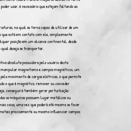
a poder usar, é necessário que estejam faltando ao
riaturas, na qual se torna capaz de utilizar de um
no que está em contato com ele, simplesmente
alquer posição em um alcance continental, desde
 qual deseja se transportar.
ativa absoluta possuidora pelo usuário desta
rá manipular magnetismo e campos magnéticos, um
 pelo movimento de cargas elétricas, o que permite
tudo o que é magnético, remover ou conceder
eseje, conseguirá também gerar perturbação
todas as máquinas possuem lugar metálicas ou
ais coisa, uma vez que poderá até mesmo se focar
 metais precisamente ou mesmo influenciar campos