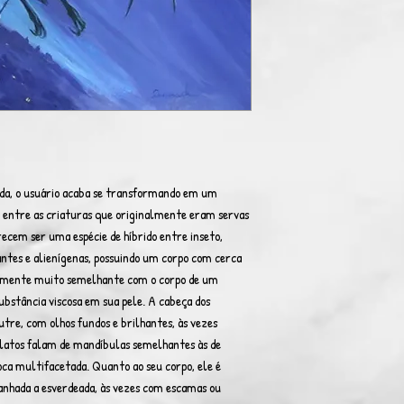
da, o usuário acaba se transformando em um
o entre as criaturas que originalmente eram servas
recem ser uma espécie de híbrido entre inseto,
ntes e alienígenas, possuindo um corpo com cerca
icamente muito semelhante com o corpo de um
bstância viscosa em sua pele. A cabeça dos
re, com olhos fundos e brilhantes, às vezes
elatos falam de mandíbulas semelhantes às de
ca multifacetada. Quanto ao seu corpo, ele é
anhada a esverdeada, às vezes com escamas ou