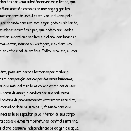
bertos por uma substância viscosa e fétida, que
o Suas asas são como as de morcego gigantes,
mas capazes de levá-los em voo, inclusive pelo
as se abrindo com um som esganiçado ou sibilante,
s afiadas nas mãos e pés, que podem ser usados
alar superfícies verticais, e claro, dois braços e
a mal-estar, náusea ou vertigem, e exalam um
 enxofre e sal de amônia. Enfim, dito isso, é uma
dito, possuem corpos formados por matéria
r em composição aos corpos dos seres humanos,
se que naturalmente os coloca acima dos deuses
suidoras de energia caótica por sua natureza
elocidade de processamento extremamente alta,
uma velocidade de 70% SOL, fazendo com que
necessite se espalhar pelo interior de seu corpo.
a baixas e altas temperaturas, controle interno,
 e claro, possuem independência de oxigênio e água,