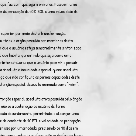
 que faz com que sejam onívoros. Possuem uma
ade de percepção de 40% SOL e uma velocidade de
superior por meio desta transformação,
eu tórax o órgão possuído por membros desta
 que o usuário esteja sensorialmente sintonizado
a que habita, garantindo que seja como uma
s interestelares que o usuário pode vir a possuir,
absoluta e imunidade espacial quase absoluta.
lgo que não configura as pernas capacidades deste
istorção espacial absoluta nomeada como “keim”.
storção espacial absoluta ativa possuída pelo órgão
, não só a aceleração do usuário de torna
cada absurdamente, permitindo-o alcançar uma
de de combate de 10 FTL e velocidade de percepção
r isso por uma rodada, precisando de 10 dias em
assim como toda a transformação se desfaz no turno