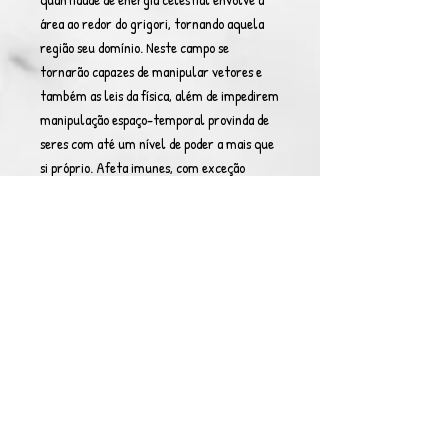
área ao redor do grigori, tornando aquela
região seu domínio. Neste campo se
tornarão capazes de manipular vetores e
também as leis da física, além de impedirem
manipulação espaço-temporal provinda de
seres com até um nível de poder a mais que
si próprio. Afeta imunes, com exceção
daqueles com mais de um nível de poder em
relação ao grigori.
Lampejo Arco-Demoníaco
; Os grigori são
capazes de criar a partir de seu corpo uma
luz avermelhada que viaja em velocidade
duas vezes maior que a da luz, sendo que
esta é semelhante a "Luz Santa" em vários
aspectos, como não podendo ser absorvida ou
manipulada, também desintegrando a
matéria física com a qual entra em contato