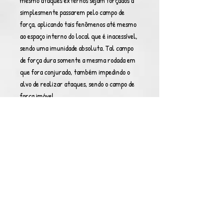
mesmo ataques externos sejam forçados a
simplesmente passarem pelo campo de
força, aplicando tais fenômenos até mesmo
ao espaço interno do local que é inacessível,
sendo uma imunidade absoluta. Tal campo
de força dura somente a mesma rodada em
que fora conjurado, também impedindo o
alvo de realizar ataques, sendo o campo de
força imóvel.
Benção de Rafael:
Enquanto transformados,
caso toquem em alguém, serão capazes de
usar da influência do príncipe dos Virtudes,
isto é, Rafael. Ao tocar alguém, serão
capazes de conceder os poderes ativos e
passivos da aba de
Rafael
, incluindo a
transformação, apesar de não precisarem se
transformar para acessar as habilidades de
tal. Dura cinco rodadas, precisando aguardar