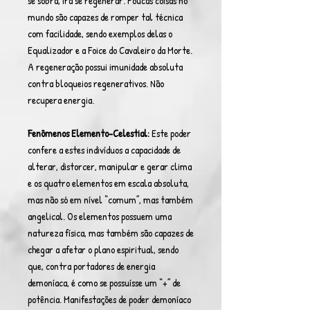
se sobra, irá se regenerar. Poucas coisas no
mundo são capazes de romper tal técnica
com facilidade, sendo exemplos delas o
Equalizador e a Foice do Cavaleiro da Morte.
A regeneração possui imunidade absoluta
contra bloqueios regenerativos. Não
recupera energia.
Fenômenos Elemento-Celestial:
Este poder
confere a estes indivíduos a capacidade de
alterar, distorcer, manipular e gerar clima
e os quatro elementos em escala absoluta,
mas não só em nível “comum”, mas também
angelical. Os elementos possuem uma
natureza física, mas também são capazes de
chegar a afetar o plano espiritual, sendo
que, contra portadores de energia
demoníaca, é como se possuísse um “+” de
potência. Manifestações de poder demoníaco